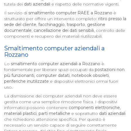
tutela dei
dati aziendali
e rispetto delle normative vigenti.
Il servizio di
smaltimento computer RAEE a
Rozzano
è
strutturato per offrire un intervento completo:
ritiro presso la
sede del cliente
,
facchinaggio
,
trasporto
,
gestione
documentale
,
cancellazione dei dati sensibili
, controllo delle
componenti e recupero dei materiali riutilizzabili.
Smaltimento computer aziendali a
Rozzano
Lo
smaltimento computer aziendali a
Rozzano
è
fondamentale per liberare spazi occupati da
postazioni non
più funzionanti
,
computer datati
,
notebook obsoleti
,
periferiche inutilizzate
e dispositivi elettronici ormai fuori
uso.
La dismissione dei computer aziendali non deve essere
gestita come una semplice rimozione fisica. I dispositivi
informatici possono contenere
componenti elettroniche
,
materiali plastici
,
parti metalliche
e soprattutto
dati aziendali
che richiedono attenzione specifica. Per questo è
necessario un servizio capace di seguire correttamente