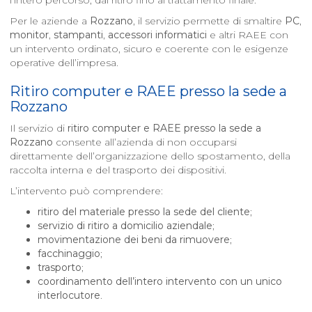
l’intero percorso, dal ritiro fino al trattamento finale.
Per le aziende a
Rozzano
, il servizio permette di smaltire
PC
,
monitor
,
stampanti
,
accessori informatici
e altri RAEE con
un intervento ordinato, sicuro e coerente con le esigenze
operative dell’impresa.
Ritiro computer e RAEE presso la sede a
Rozzano
Il servizio di
ritiro computer e RAEE presso la sede a
Rozzano
consente all’azienda di non occuparsi
direttamente dell’organizzazione dello spostamento, della
raccolta interna e del trasporto dei dispositivi.
L’intervento può comprendere:
ritiro del materiale presso la sede del cliente
;
servizio di ritiro a domicilio aziendale
;
movimentazione dei beni da rimuovere
;
facchinaggio
;
trasporto
;
coordinamento dell’intero intervento con un unico
interlocutore
.