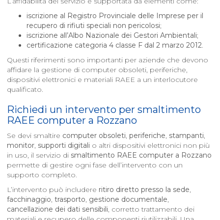
L’affidabilità del servizio è supportata da elementi come:
iscrizione al Registro Provinciale delle Imprese per il
recupero di rifiuti speciali non pericolosi
;
iscrizione all’Albo Nazionale dei Gestori Ambientali
;
certificazione categoria 4 classe F dal 2 marzo 2012
.
Questi riferimenti sono importanti per aziende che devono
affidare la gestione di computer obsoleti, periferiche,
dispositivi elettronici e materiali RAEE a un interlocutore
qualificato.
Richiedi un intervento per smaltimento
RAEE computer a
Rozzano
Se devi smaltire
computer obsoleti
,
periferiche
,
stampanti
,
monitor
,
supporti digitali
o altri dispositivi elettronici non più
in uso, il servizio di
smaltimento RAEE computer a
Rozzano
permette di gestire ogni fase dell’intervento con un
supporto completo.
L’intervento può includere
ritiro diretto presso la sede
,
facchinaggio
,
trasporto
,
gestione documentale
,
cancellazione dei dati sensibili
, corretto trattamento dei
materiali e recupero delle componenti riutilizzabili. Una