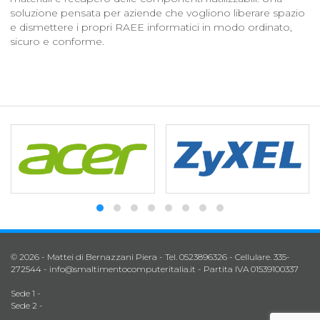
soluzione pensata per aziende che vogliono liberare spazio
e dismettere i propri RAEE informatici in modo ordinato,
sicuro e conforme.
© 2026 - Mattei di Bernazzani Piera - Tel. 0523896326 - Cellulare. 335-
272544 -
info@smaltimentocomputeritalia.it
- Partita IVA 01539100337
Sede 1 -
Sede 2 -