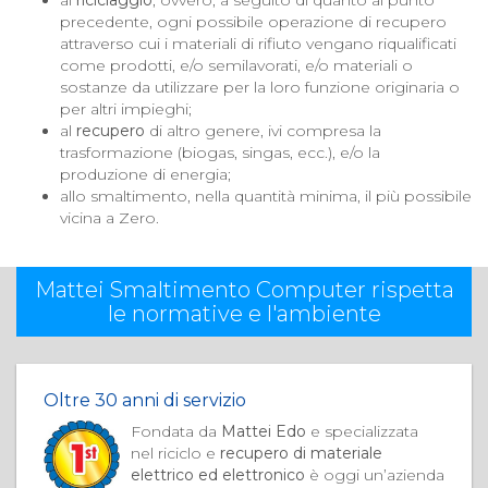
al
riciclaggio
, ovvero, a seguito di quanto al punto
precedente, ogni possibile operazione di recupero
attraverso cui i materiali di rifiuto vengano riqualificati
come prodotti, e/o semilavorati, e/o materiali o
sostanze da utilizzare per la loro funzione originaria o
per altri impieghi;
al
recupero
di altro genere, ivi compresa la
trasformazione (biogas, singas, ecc.), e/o la
produzione di energia;
allo smaltimento, nella quantità minima, il più possibile
vicina a Zero.
Mattei Smaltimento Computer rispetta
le normative e l'ambiente
Oltre 30 anni di servizio
Fondata da
Mattei Edo
e specializzata
nel riciclo e
recupero di materiale
elettrico ed elettronico
è oggi un’azienda