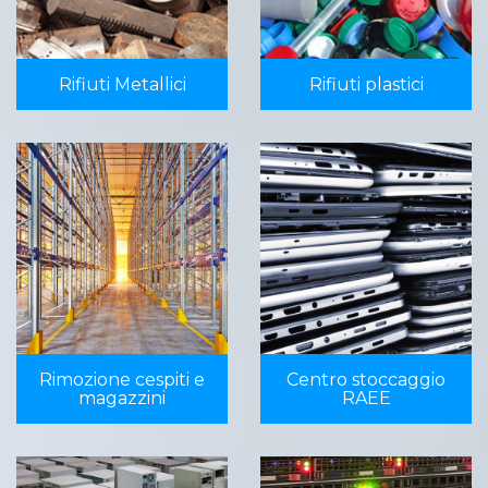
Rifiuti Metallici
Rifiuti plastici
Rimozione cespiti e
Centro stoccaggio
magazzini
RAEE