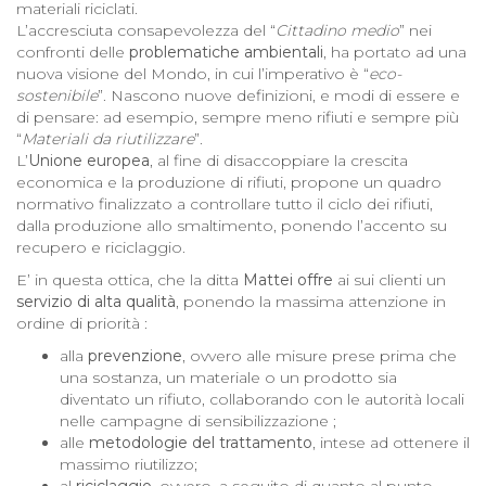
materiali riciclati.
L’accresciuta consapevolezza del “
Cittadino medio
” nei
confronti delle
problematiche ambientali
, ha portato ad una
nuova visione del Mondo, in cui l’imperativo è “
eco-
sostenibile
”. Nascono nuove definizioni, e modi di essere e
di pensare: ad esempio, sempre meno rifiuti e sempre più
“
Materiali da riutilizzare
”.
L’
Unione europea
, al fine di disaccoppiare la crescita
economica e la produzione di rifiuti, propone un quadro
normativo finalizzato a controllare tutto il ciclo dei rifiuti,
dalla produzione allo smaltimento, ponendo l’accento su
recupero e riciclaggio.
E’ in questa ottica, che la ditta
Mattei offre
ai sui clienti un
servizio di alta qualità
, ponendo la massima attenzione in
ordine di priorità :
alla
prevenzione
, ovvero alle misure prese prima che
una sostanza, un materiale o un prodotto sia
diventato un rifiuto, collaborando con le autorità locali
nelle campagne di sensibilizzazione ;
alle
metodologie del trattamento
, intese ad ottenere il
massimo riutilizzo;