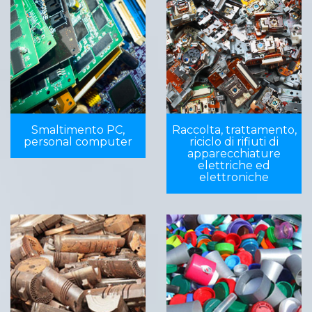
Smaltimento PC,
Raccolta, trattamento,
personal computer
riciclo di rifiuti di
apparecchiature
elettriche ed
elettroniche