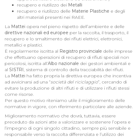
recupero e riutilizzo dei
Metalli
recupero e riutilizzo delle
Materie Plastiche
e degli
altri materiali presenti nei RAEE.
La
Mattei
opera nel pieno rispetto dell’ambiente e delle
direttive nazionali ed europee
per la raccolta, il trasporto, il
recupero e lo smaltimento dei rifiuti elettrici, elettronici,
metallici e plastici.
È regolarmente iscritta al
Registro provinciale
delle imprese
che effettuano operazioni di recupero di rifiuti speciali non
pericolosi, iscritta all’
Albo nazionale
dei gestori ambientali e
al
SISTRI
, sistema di controllo della tracciabilità dei rifiuti.
La
Mattei
ha fatto propria la direttiva europea che incentiva
ad avvicinarsi ad una “
società del riciclaggio
”, cercando di
evitare la produzione di altri rifiuti e di utilizzare i rifiuti stessi
come risorse.
Per questo motivo riteniamo utile il miglioramento delle
normative in vigore, con riferimento particolare alle aziende.
Miglioramento normativo che dovrà, tuttavia, essere
preceduto da azioni atte a valorizzare e sostenere l’opera e
l’impegno di ogni singolo cittadino, sempre più sensibile e
responsabile verso la raccolta differenziata e l’utilizzo dei