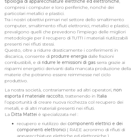
tipologia di apparecchiature elettriche ed elettroniche
,
compresi i computer e loro periferiche, nonché dei
particolari metallici e plastici.
Tra i nostri obiettivi primari nel settore dello smaltimento
computer, smaltimento rifiuti elettronici, metallici e plastici,
prevalgono quelli che prevedono l’impiego delle migliori
metodologie per il recupero di TUTTI i materiali riutilizzabili
presenti nei rifiuti stessi.
Questo, oltre a ridurre drasticamente i conferimenti in
discarica, consente di
produrre energia
dalle frazioni
combustibili, e di
ridurre le emissioni di gas
serra grazie ai
risparmi energetici derivanti dalla mancata produzione della
materie che potranno essere reimmesse nel ciclo
produttivo.
La nostra società, contrariamente ad altri operatori,
non
esporta il materiale raccolto
, trattenendo in
Italia
l’opportunità di creare nuova ricchezza col recupero dei
metalli, e di altri materiali presenti nei rifiuti.
La
Ditta Mattei
è specializzata nel :
recupero e riutilizzo dei
componenti elettrici e dei
componenti elettronici
( RAEE acronimo di rifiuti di
apparecchiature elettriche ed elettroniche )