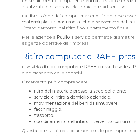
Lo
smaltimento computer aziendali a
Paullo
è fondame
inutilizzate
e dispositivi elettronici ormai fuori uso.
La dismissione dei computer aziendali non deve esser
materiali plastici
,
parti metalliche
e soprattutto
dati az
l’intero percorso, dal ritiro fino al trattamento finale.
Per le aziende a
Paullo
, il servizio permette di smaltire
esigenze operative dell’impresa.
Ritiro computer e RAEE pres
Il servizio di
ritiro computer e RAEE presso la sede a
P
e del trasporto dei dispositivi.
L’intervento può comprendere:
ritiro del materiale presso la sede del cliente
;
servizio di ritiro a domicilio aziendale
;
movimentazione dei beni da rimuovere
;
facchinaggio
;
trasporto
;
coordinamento dell’intero intervento con un uni
Questa formula è particolarmente utile per imprese co