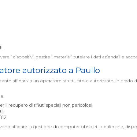
ti
.
re i dispositivi, gestire i materiali, tutelare i dati aziendali e a
tore autorizzato a
Paullo
tante affidarsi a un operatore strutturato e autorizzato, in grado
me:
 il recupero di rifiuti speciali non pericolosi
;
li
;
2012
.
no affidare la gestione di computer obsoleti, periferiche, disposi