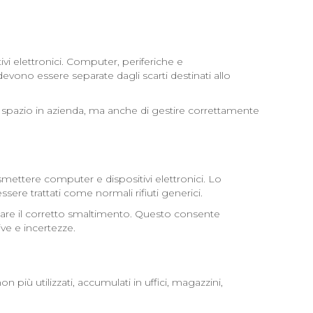
tivi elettronici. Computer, periferiche e
devono essere separate dagli scarti destinati allo
re spazio in azienda, ma anche di gestire correttamente
ettere computer e dispositivi elettronici. Lo
ere trattati come normali rifiuti generici.
stare il corretto smaltimento. Questo consente
ve e incertezze.
 più utilizzati, accumulati in uffici, magazzini,