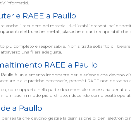
ivi informatici.
uter e RAEE a
Paullo
 anche il recupero dei materiali riutilizzabili presenti nei disposi
mponenti elettroniche
,
metalli
,
plastiche
e parti recuperabili che 
nto più completo e responsabile. Non si tratta soltanto di libera
attraverso una filiera adeguata.
smaltimento RAEE a
Paullo
a
Paullo
è un elemento importante per le aziende che devono dism
ocedure e alle pratiche necessarie, perché i RAEE non possono ess
rvento, con supporto nella parte documentale necessaria per atte
EE informatici in modo più ordinato, riducendo complessità operati
nde a
Paullo
er realtà che devono gestire la dismissione di beni elettronici non