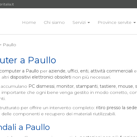
talia.it
Home
Chi siamo
Servizi
Province servite
> Paullo
uter a
Paullo
 computer a
Paullo
per
aziende
,
uffici
,
enti
,
attività commerciali
e
 altri
dispositivi elettronici obsoleti
non più necessari.
 si accumulano
PC dismessi
,
monitor
,
stampanti
,
tastiere
,
mouse
,
 È importante che ogni bene venga gestito in modo corretto, con 
ti.
trutturato per offrire un intervento completo:
ritiro presso la sede
o delle componenti e recupero dei materiali riutilizzabili.
dali a
Paullo