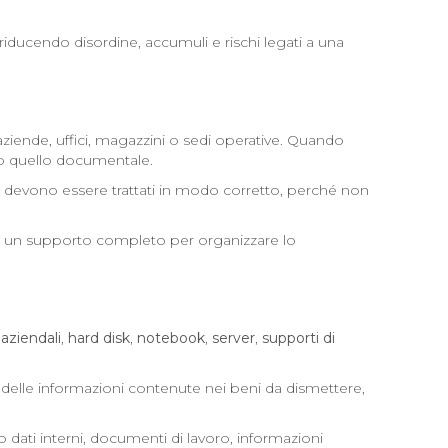
, riducendo disordine, accumuli e rischi legati a una
ende, uffici, magazzini o sedi operative. Quando
tto quello documentale.
cio devono essere trattati in modo corretto, perché non
nde un supporto completo per organizzare lo
aziendali
,
hard disk
,
notebook
,
server
,
supporti di
ela delle informazioni contenute nei beni da dismettere,
o dati interni, documenti di lavoro, informazioni