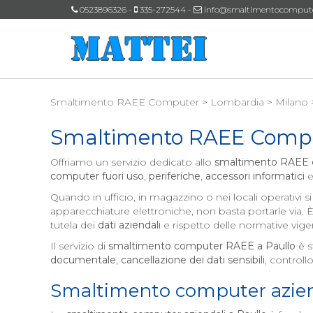
0523896326 -
335-272544 -
info@smaltimentocomputeri
Smaltimento RAEE Computer
>
Lombardia
>
Milano
Smaltimento RAEE Comp
Offriamo un servizio dedicato allo
smaltimento RAEE
computer fuori uso
,
periferiche
,
accessori informatici
e
Quando in ufficio, in magazzino o nei locali operativi
apparecchiature elettroniche, non basta portarle via.
tutela dei
dati aziendali
e rispetto delle normative vigen
Il servizio di
smaltimento computer RAEE a
Paullo
è s
documentale
,
cancellazione dei dati sensibili
, controll
Smaltimento computer azien