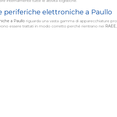
re internamente tutte le attività logistiche.
periferiche elettroniche a
Paullo
oniche a
Paullo
riguarda una vasta gamma di apparecchiature proven
evono essere trattati in modo corretto perché rientrano nei
RAEE