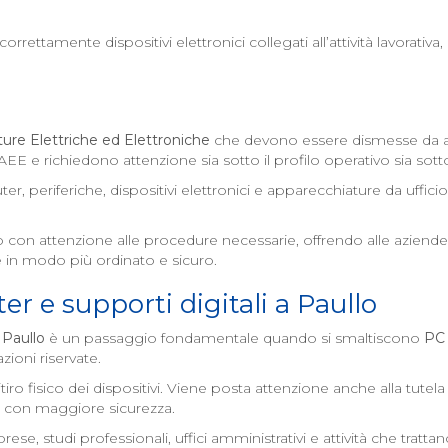
rettamente dispositivi elettronici collegati all’attività lavorativa
ure Elettriche ed Elettroniche
che devono essere dismesse da azi
 RAEE e richiedono attenzione sia sotto il profilo operativo sia so
r, periferiche, dispositivi elettronici e apparecchiature da uffi
ento con attenzione alle procedure necessarie, offrendo alle azie
 in modo più ordinato e sicuro.
r e supporti digitali a
Paullo
a
Paullo
è un passaggio fondamentale quando si smaltiscono
PC 
ioni riservate.
ritiro fisico dei dispositivi. Viene posta attenzione anche alla tut
one con maggiore sicurezza.
 studi professionali, uffici amministrativi e attività che trattan