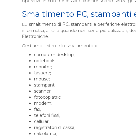
operative in cui è necessario liberare spazio senza gesti
Smaltimento PC, stampanti e 
Lo
smaltimento di PC, stampanti e periferiche elettr
informatici, anche quando non sono più utilizzabili, d
Elettroniche
.
Gestiamo il ritiro e lo smaltimento di:
computer desktop
;
notebook
;
monitor
;
tastiere
;
mouse
;
stampanti
;
scanner
;
fotocopiatrici
;
modem
;
fax
;
telefoni fissi
;
cellulari
;
registratori di cassa
;
calcolatrici
;