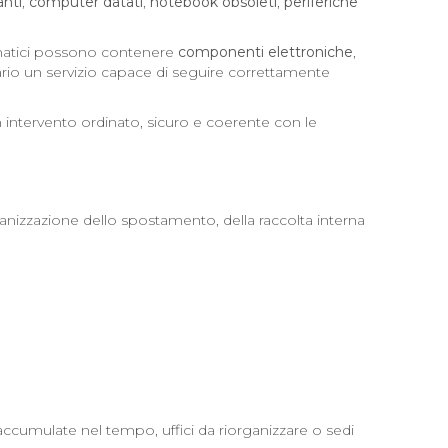
anti
,
computer datati
,
notebook obsoleti
,
periferiche
ormatici possono contenere
componenti elettroniche
,
rio un servizio capace di seguire correttamente
 intervento ordinato, sicuro e coerente con le
anizzazione dello spostamento, della raccolta interna
ccumulate nel tempo, uffici da riorganizzare o sedi