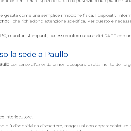
ntale per liberare spazi occupati da
postazioni non più funzion
e gestita come una semplice rimozione fisica. I dispositivi inf
iendali
che richiedono attenzione specifica. Per questo è necessa
PC
,
monitor
,
stampanti
,
accessori informatici
e altri RAEE con un
so la sede a
Paullo
aullo
consente all’azienda di non occuparsi direttamente dell’org
co interlocutore
.
n più dispositivi da dismettere, magazzini con apparecchiature a