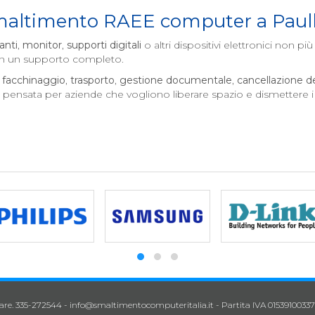
 smaltimento RAEE computer a
Paul
anti
,
monitor
,
supporti digitali
o altri dispositivi elettronici non più 
con un supporto completo.
,
facchinaggio
,
trasporto
,
gestione documentale
,
cancellazione dei
e pensata per aziende che vogliono liberare spazio e dismettere 
lare. 335-272544 -
info@smaltimentocomputeritalia.it
- Partita IVA 01539100337