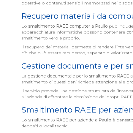
operative o contenuti sensibili memorizzati nei disposit
Recupero materiali da comp
Lo
smaltimento RAEE computer a
Paullo
può includere
apparecchiature informatiche possono contenere
co
smaltimento vero e proprio.
Il recupero dei materiali permette di rendere l’interve
ciò che può essere recuperato, separato o valorizzato 
Gestione documentale per 
La
gestione documentale per lo smaltimento RAEE 
smaltimento di questi beni richiede attenzione alle pr
Il servizio prevede una gestione strutturata dell’inte
all’azienda di affrontare la dismissione dei propri RA
Smaltimento RAEE per azie
Lo
smaltimento RAEE per aziende a
Paullo
è pensato p
depositi o locali tecnici.