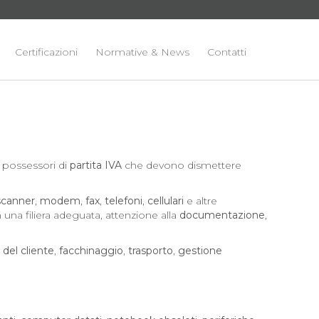
Certificazioni
Normative & News
Contatti
 possessori di
partita IVA
che devono dismettere
scanner
,
modem
,
fax
,
telefoni
,
cellulari
e altre
una filiera adeguata, attenzione alla
documentazione
,
 del cliente
,
facchinaggio
,
trasporto
,
gestione