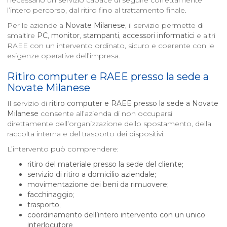
necessario un servizio capace di seguire correttamente
l’intero percorso, dal ritiro fino al trattamento finale.
Per le aziende a
Novate Milanese
, il servizio permette di
smaltire
PC
,
monitor
,
stampanti
,
accessori informatici
e altri
RAEE con un intervento ordinato, sicuro e coerente con le
esigenze operative dell’impresa.
Ritiro computer e RAEE presso la sede a
Novate Milanese
Il servizio di
ritiro computer e RAEE presso la sede a
Novate
Milanese
consente all’azienda di non occuparsi
direttamente dell’organizzazione dello spostamento, della
raccolta interna e del trasporto dei dispositivi.
L’intervento può comprendere:
ritiro del materiale presso la sede del cliente
;
servizio di ritiro a domicilio aziendale
;
movimentazione dei beni da rimuovere
;
facchinaggio
;
trasporto
;
coordinamento dell’intero intervento con un unico
interlocutore
.