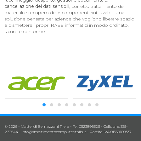
facchinaggio
,
trasporto
,
gestione documentale
,
cancellazione dei dati sensibili
, corretto trattamento dei
materiali e recupero delle componenti riutilizzabili. Una
soluzione pensata per aziende che vogliono liberare spazio
e dismettere i propri RAEE informatici in modo ordinato,
sicuro e conforme.
© 2026 - Mattei di Bernazzani Piera - Tel. 0523896326 - Cellulare. 335-
272544 -
info@smaltimentocomputeritalia.it
- Partita IVA 01539100337