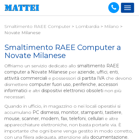
Smaltimento RAEE Computer
>
Lombardia
>
Milano
>
Novate Milanese
Smaltimento RAEE Computer a
Novate Milanese
Offriamo un servizio dedicato allo
smaltimento RAEE
computer a
Novate Milanese
per
aziende
,
uffici
,
enti
,
attività commerciali
e possessori di
partita IVA
che devono
dismettere
computer fuori uso
,
periferiche
,
accessori
informatici
e altri
dispositivi elettronici obsoleti
non più
necessari.
Quando in ufficio, in magazzino o nei locali operativi si
accumulano
PC dismessi
,
monitor
,
stampanti
,
tastiere
,
mouse
,
scanner
,
modem
,
fax
,
telefoni
,
cellulari
e altre
apparecchiature elettroniche, non basta portarle via. È
importante che ogni bene venga gestito in modo corretto,
con una filiera adeguata, attenzione alla
documentazione
,