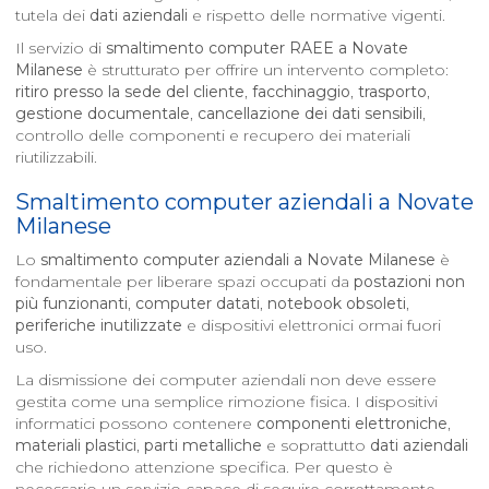
tutela dei
dati aziendali
e rispetto delle normative vigenti.
Il servizio di
smaltimento computer RAEE a
Novate
Milanese
è strutturato per offrire un intervento completo:
ritiro presso la sede del cliente
,
facchinaggio
,
trasporto
,
gestione documentale
,
cancellazione dei dati sensibili
,
controllo delle componenti e recupero dei materiali
riutilizzabili.
Smaltimento computer aziendali a
Novate
Milanese
Lo
smaltimento computer aziendali a
Novate Milanese
è
fondamentale per liberare spazi occupati da
postazioni non
più funzionanti
,
computer datati
,
notebook obsoleti
,
periferiche inutilizzate
e dispositivi elettronici ormai fuori
uso.
La dismissione dei computer aziendali non deve essere
gestita come una semplice rimozione fisica. I dispositivi
informatici possono contenere
componenti elettroniche
,
materiali plastici
,
parti metalliche
e soprattutto
dati aziendali
che richiedono attenzione specifica. Per questo è