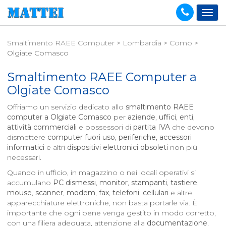
Smaltimento RAEE Computer
>
Lombardia
>
Como
>
Olgiate Comasco
Smaltimento RAEE Computer a
Olgiate Comasco
Offriamo un servizio dedicato allo
smaltimento RAEE
computer a
Olgiate Comasco
per
aziende
,
uffici
,
enti
,
attività commerciali
e possessori di
partita IVA
che devono
dismettere
computer fuori uso
,
periferiche
,
accessori
informatici
e altri
dispositivi elettronici obsoleti
non più
necessari.
Quando in ufficio, in magazzino o nei locali operativi si
accumulano
PC dismessi
,
monitor
,
stampanti
,
tastiere
,
mouse
,
scanner
,
modem
,
fax
,
telefoni
,
cellulari
e altre
apparecchiature elettroniche, non basta portarle via. È
importante che ogni bene venga gestito in modo corretto,
con una filiera adeguata, attenzione alla
documentazione
,