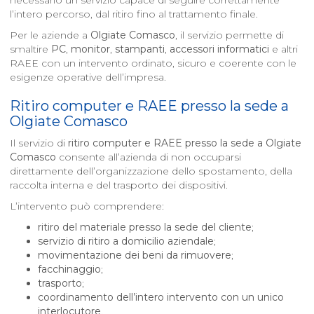
necessario un servizio capace di seguire correttamente
l’intero percorso, dal ritiro fino al trattamento finale.
Per le aziende a
Olgiate Comasco
, il servizio permette di
smaltire
PC
,
monitor
,
stampanti
,
accessori informatici
e altri
RAEE con un intervento ordinato, sicuro e coerente con le
esigenze operative dell’impresa.
Ritiro computer e RAEE presso la sede a
Olgiate Comasco
Il servizio di
ritiro computer e RAEE presso la sede a
Olgiate
Comasco
consente all’azienda di non occuparsi
direttamente dell’organizzazione dello spostamento, della
raccolta interna e del trasporto dei dispositivi.
L’intervento può comprendere:
ritiro del materiale presso la sede del cliente
;
servizio di ritiro a domicilio aziendale
;
movimentazione dei beni da rimuovere
;
facchinaggio
;
trasporto
;
coordinamento dell’intero intervento con un unico
interlocutore
.