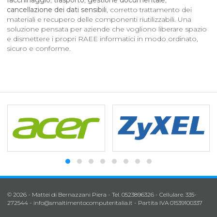
facchinaggio
,
trasporto
,
gestione documentale
,
cancellazione dei dati sensibili
, corretto trattamento dei
materiali e recupero delle componenti riutilizzabili. Una
soluzione pensata per aziende che vogliono liberare spazio
e dismettere i propri RAEE informatici in modo ordinato,
sicuro e conforme.
© 2026 - Mattei di Bernazzani Piera - Tel. 0523896326 - Cellulare. 335-
272544 -
info@smaltimentocomputeritalia.it
- Partita IVA 01539100337