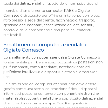
tutela dei
dati aziendali
e rispetto delle normative vigenti.
Il servizio di
smaltimento computer RAEE a
Olgiate
Comasco
è strutturato per offrire un intervento completo:
ritiro presso la sede del cliente
,
facchinaggio
,
trasporto
,
gestione documentale
,
cancellazione dei dati sensibili
,
controllo delle componenti e recupero dei materiali
riutilizzabili.
Smaltimento computer aziendali a
Olgiate Comasco
Lo
smaltimento computer aziendali a
Olgiate Comasco
è
fondamentale per liberare spazi occupati da
postazioni non
più funzionanti
,
computer datati
,
notebook obsoleti
,
periferiche inutilizzate
e dispositivi elettronici ormai fuori
uso.
La dismissione dei computer aziendali non deve essere
gestita come una semplice rimozione fisica. I dispositivi
informatici possono contenere
componenti elettroniche
,
materiali plastici
,
parti metalliche
e soprattutto
dati aziendali
che richiedono attenzione specifica. Per questo è