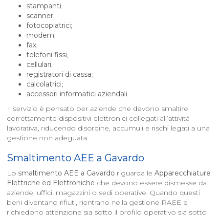
stampanti
;
scanner
;
fotocopiatrici
;
modem
;
fax
;
telefoni fissi
;
cellulari
;
registratori di cassa
;
calcolatrici
;
accessori informatici aziendali
.
Il servizio è pensato per aziende che devono smaltire
correttamente dispositivi elettronici collegati all’attività
lavorativa, riducendo disordine, accumuli e rischi legati a una
gestione non adeguata.
Smaltimento AEE a
Gavardo
Lo
smaltimento AEE a
Gavardo
riguarda le
Apparecchiature
Elettriche ed Elettroniche
che devono essere dismesse da
aziende, uffici, magazzini o sedi operative. Quando questi
beni diventano rifiuti, rientrano nella gestione RAEE e
richiedono attenzione sia sotto il profilo operativo sia sotto