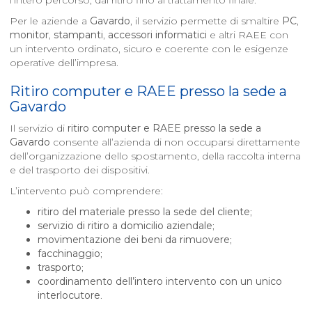
l’intero percorso, dal ritiro fino al trattamento finale.
Per le aziende a
Gavardo
, il servizio permette di smaltire
PC
,
monitor
,
stampanti
,
accessori informatici
e altri RAEE con
un intervento ordinato, sicuro e coerente con le esigenze
operative dell’impresa.
Ritiro computer e RAEE presso la sede a
Gavardo
Il servizio di
ritiro computer e RAEE presso la sede a
Gavardo
consente all’azienda di non occuparsi direttamente
dell’organizzazione dello spostamento, della raccolta interna
e del trasporto dei dispositivi.
L’intervento può comprendere:
ritiro del materiale presso la sede del cliente
;
servizio di ritiro a domicilio aziendale
;
movimentazione dei beni da rimuovere
;
facchinaggio
;
trasporto
;
coordinamento dell’intero intervento con un unico
interlocutore
.