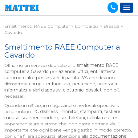
Smaltimento RAEE Computer
>
Lombardia
>
Brescia
>
Gavardo
Smaltimento RAEE Computer a
Gavardo
Offriamo un servizio dedicato allo
smaltimento RAEE
computer a
Gavardo
per
aziende
,
uffici
,
enti
,
attività
commerciali
e possessori di
partita IVA
che devono
dismettere
computer fuori uso
,
periferiche
,
accessori
informatici
e altri
dispositivi elettronici obsoleti
non più
necessari.
Quando in ufficio, in magazzino o nei locali operativi si
accumulano
PC dismessi
,
monitor
,
stampanti
,
tastiere
,
mouse
,
scanner
,
modem
,
fax
,
telefoni
,
cellulari
e altre
apparecchiature elettroniche, non basta portarle via. È
importante che ogni bene venga gestito in modo corretto,
con una filiera adeguata, attenzione alla
documentazione
,