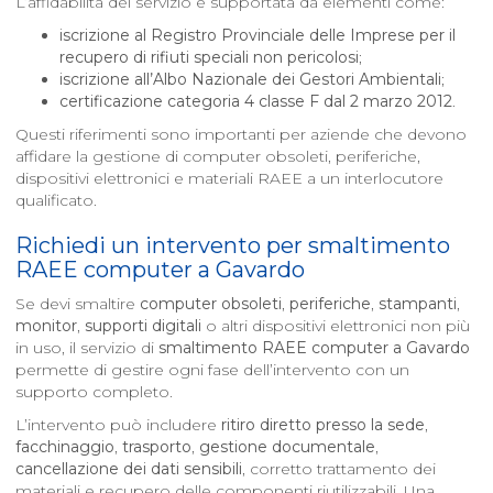
L’affidabilità del servizio è supportata da elementi come:
iscrizione al Registro Provinciale delle Imprese per il
recupero di rifiuti speciali non pericolosi
;
iscrizione all’Albo Nazionale dei Gestori Ambientali
;
certificazione categoria 4 classe F dal 2 marzo 2012
.
Questi riferimenti sono importanti per aziende che devono
affidare la gestione di computer obsoleti, periferiche,
dispositivi elettronici e materiali RAEE a un interlocutore
qualificato.
Richiedi un intervento per smaltimento
RAEE computer a
Gavardo
Se devi smaltire
computer obsoleti
,
periferiche
,
stampanti
,
monitor
,
supporti digitali
o altri dispositivi elettronici non più
in uso, il servizio di
smaltimento RAEE computer a
Gavardo
permette di gestire ogni fase dell’intervento con un
supporto completo.
L’intervento può includere
ritiro diretto presso la sede
,
facchinaggio
,
trasporto
,
gestione documentale
,
cancellazione dei dati sensibili
, corretto trattamento dei
materiali e recupero delle componenti riutilizzabili. Una