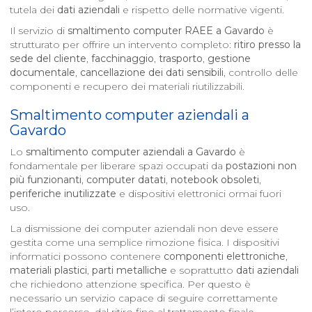
tutela dei
dati aziendali
e rispetto delle normative vigenti.
Il servizio di
smaltimento computer RAEE a
Gavardo
è
strutturato per offrire un intervento completo:
ritiro presso la
sede del cliente
,
facchinaggio
,
trasporto
,
gestione
documentale
,
cancellazione dei dati sensibili
, controllo delle
componenti e recupero dei materiali riutilizzabili.
Smaltimento computer aziendali a
Gavardo
Lo
smaltimento computer aziendali a
Gavardo
è
fondamentale per liberare spazi occupati da
postazioni non
più funzionanti
,
computer datati
,
notebook obsoleti
,
periferiche inutilizzate
e dispositivi elettronici ormai fuori
uso.
La dismissione dei computer aziendali non deve essere
gestita come una semplice rimozione fisica. I dispositivi
informatici possono contenere
componenti elettroniche
,
materiali plastici
,
parti metalliche
e soprattutto
dati aziendali
che richiedono attenzione specifica. Per questo è
necessario un servizio capace di seguire correttamente