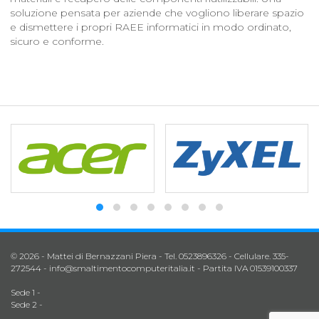
soluzione pensata per aziende che vogliono liberare spazio
e dismettere i propri RAEE informatici in modo ordinato,
sicuro e conforme.
© 2026 - Mattei di Bernazzani Piera - Tel. 0523896326 - Cellulare. 335-
272544 -
info@smaltimentocomputeritalia.it
- Partita IVA 01539100337
Sede 1 -
Sede 2 -