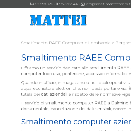
0523896326 -
335-272544 -
info@smaltimentocomputeri
Smaltimento RAEE Computer
>
Lombardia
>
Berga
Smaltimento RAEE Comp
Offriamo un servizio dedicato allo
smaltimento RAEE
computer fuori uso
,
periferiche
,
accessori informatici
e
Quando in ufficio, in magazzino o nei locali operativi
apparecchiature elettroniche, non basta portarle via.
tutela dei
dati aziendali
e rispetto delle normative vigen
Il servizio di
smaltimento computer RAEE a
Dalmine
è
documentale
,
cancellazione dei dati sensibili
, controll
Smaltimento computer azien