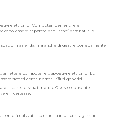
sitivi elettronici. Computer, periferiche e
devono essere separate dagli scarti destinati allo
re spazio in azienda, ma anche di gestire correttamente
smettere computer e dispositivi elettronici. Lo
ere trattati come normali rifiuti generici.
stare il corretto smaltimento. Questo consente
ve e incertezze.
on più utilizzati, accumulati in uffici, magazzini,