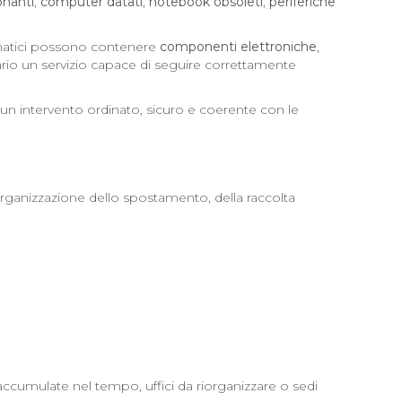
onanti
,
computer datati
,
notebook obsoleti
,
periferiche
ormatici possono contenere
componenti elettroniche
,
rio un servizio capace di seguire correttamente
un intervento ordinato, sicuro e coerente con le
rganizzazione dello spostamento, della raccolta
ccumulate nel tempo, uffici da riorganizzare o sedi