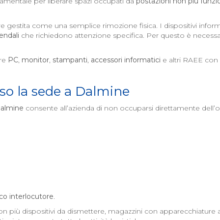
amentale per liberare spazi occupati da
postazioni non più funzi
e gestita come una semplice rimozione fisica. I dispositivi inf
iendali
che richiedono attenzione specifica. Per questo è necessa
ire
PC
,
monitor
,
stampanti
,
accessori informatici
e altri RAEE con 
so la sede a
Dalmine
almine
consente all’azienda di non occuparsi direttamente dell’o
co interlocutore
.
n più dispositivi da dismettere, magazzini con apparecchiature a