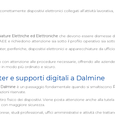
rettamente dispositivi elettronici collegati all’attività lavorativa
ature Elettriche ed Elettroniche
che devono essere dismesse da 
 RAEE e richiedono attenzione sia sotto il profilo operativo sia so
r, periferiche, dispositivi elettronici e apparecchiature da uffi
ento con attenzione alle procedure necessarie, offrendo alle azie
 in modo più ordinato e sicuro.
r e supporti digitali a
Dalmine
a
Dalmine
è un passaggio fondamentale quando si smaltiscono
P
ioni riservate.
ritiro fisico dei dispositivi. Viene posta attenzione anche alla tut
one con maggiore sicurezza.
 studi professionali, uffici amministrativi e attività che trattan