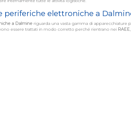
re internamente tutte le attività logistiche.
periferiche elettroniche a
Dalmin
oniche a
Dalmine
riguarda una vasta gamma di apparecchiature prov
evono essere trattati in modo corretto perché rientrano nei
RAEE