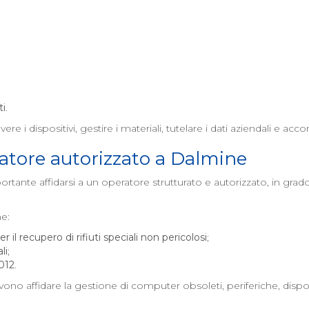
ti
.
re i dispositivi, gestire i materiali, tutelare i dati aziendali e a
tore autorizzato a
Dalmine
portante affidarsi a un operatore strutturato e autorizzato, in gr
me:
 il recupero di rifiuti speciali non pericolosi
;
li
;
2012
.
no affidare la gestione di computer obsoleti, periferiche, disposi