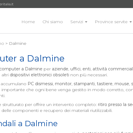
talia.it
Home
Chi siamo
Servizi
Province servite
mo
> Dalmine
uter a
Dalmine
 computer a
Dalmine
per
aziende
,
uffici
,
enti
,
attività commercial
 altri
dispositivi elettronici obsoleti
non più necessari.
 si accumulano
PC dismessi
,
monitor
,
stampanti
,
tastiere
,
mouse
,
 È importante che ogni bene venga gestito in modo corretto, con 
ti.
 strutturato per offrire un intervento completo:
ritiro presso la s
o delle componenti e recupero dei materiali riutilizzabili.
dali a
Dalmine