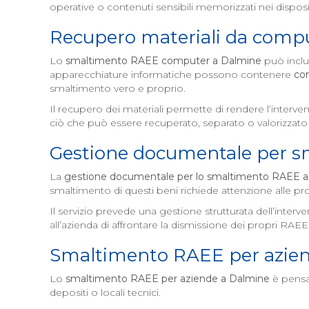
operative o contenuti sensibili memorizzati nei disposit
Recupero materiali da comp
Lo
smaltimento RAEE computer a
Dalmine
può includ
apparecchiature informatiche possono contenere
co
smaltimento vero e proprio.
Il recupero dei materiali permette di rendere l’interve
ciò che può essere recuperato, separato o valorizzato 
Gestione documentale per 
La
gestione documentale per lo smaltimento RAEE 
smaltimento di questi beni richiede attenzione alle pr
Il servizio prevede una gestione strutturata dell’inte
all’azienda di affrontare la dismissione dei propri RA
Smaltimento RAEE per azie
Lo
smaltimento RAEE per aziende a
Dalmine
è pensat
depositi o locali tecnici.