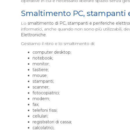
operative in cui è necessario liberare spazio senza gesti
Smaltimento PC, stampanti e 
Lo
smaltimento di PC, stampanti e periferiche elettr
informatici, anche quando non sono più utilizzabili, d
Elettroniche
.
Gestiamo il ritiro e lo smaltimento di:
computer desktop
;
notebook
;
monitor
;
tastiere
;
mouse
;
stampanti
;
scanner
;
fotocopiatrici
;
modem
;
fax
;
telefoni fissi
;
cellulari
;
registratori di cassa
;
calcolatrici
;