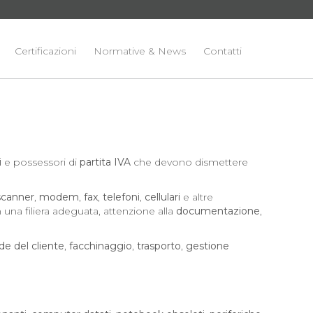
Certificazioni
Normative & News
Contatti
i
e possessori di
partita IVA
che devono dismettere
scanner
,
modem
,
fax
,
telefoni
,
cellulari
e altre
una filiera adeguata, attenzione alla
documentazione
,
ede del cliente
,
facchinaggio
,
trasporto
,
gestione