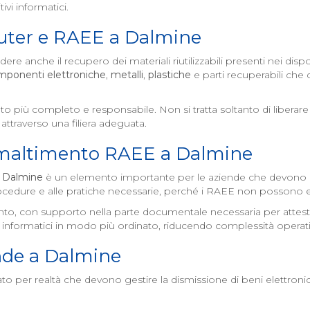
ivi informatici.
uter e RAEE a
Dalmine
ere anche il recupero dei materiali riutilizzabili presenti nei dispo
mponenti elettroniche
,
metalli
,
plastiche
e parti recuperabili che 
nto più completo e responsabile. Non si tratta soltanto di libera
attraverso una filiera adeguata.
smaltimento RAEE a
Dalmine
a
Dalmine
è un elemento importante per le aziende che devono di
ocedure e alle pratiche necessarie, perché i RAEE non possono ess
rvento, con supporto nella parte documentale necessaria per atte
EE informatici in modo più ordinato, riducendo complessità operati
nde a
Dalmine
o per realtà che devono gestire la dismissione di beni elettronici n