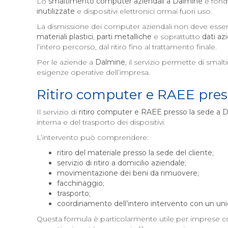
Lo
smaltimento computer aziendali a
Dalmine
è fond
inutilizzate
e dispositivi elettronici ormai fuori uso.
La dismissione dei computer aziendali non deve esser
materiali plastici
,
parti metalliche
e soprattutto
dati az
l’intero percorso, dal ritiro fino al trattamento finale.
Per le aziende a
Dalmine
, il servizio permette di smalt
esigenze operative dell’impresa.
Ritiro computer e RAEE pres
Il servizio di
ritiro computer e RAEE presso la sede a
D
interna e del trasporto dei dispositivi.
L’intervento può comprendere:
ritiro del materiale presso la sede del cliente
;
servizio di ritiro a domicilio aziendale
;
movimentazione dei beni da rimuovere
;
facchinaggio
;
trasporto
;
coordinamento dell’intero intervento con un uni
Questa formula è particolarmente utile per imprese co