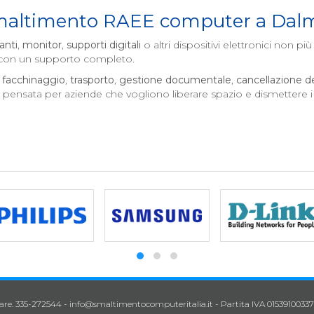
 smaltimento RAEE computer a
Dal
anti
,
monitor
,
supporti digitali
o altri dispositivi elettronici non più 
o con un supporto completo.
,
facchinaggio
,
trasporto
,
gestione documentale
,
cancellazione dei
e pensata per aziende che vogliono liberare spazio e dismettere 
lare. 335-272544 -
info@smaltimentocomputeritalia.it
- Partita IVA 01539100337