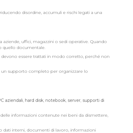
, riducendo disordine, accumuli e rischi legati a una
aziende, uffici, magazzini o sedi operative. Quando
tto quello documentale.
cio devono essere trattati in modo corretto, perché non
nde un supporto completo per organizzare lo
C aziendali
,
hard disk
,
notebook
,
server
,
supporti di
ela delle informazioni contenute nei beni da dismettere,
o dati interni, documenti di lavoro, informazioni