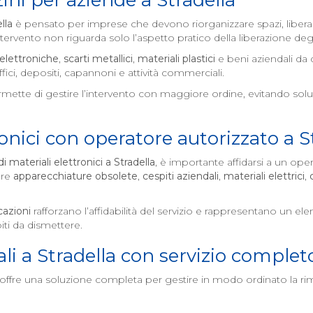
ini per aziende a
Stradella
lla
è pensato per imprese che devono riorganizzare spazi, libera
rvento non riguarda solo l’aspetto pratico della liberazione degli
elettroniche
,
scarti metallici
,
materiali plastici
e beni aziendali da 
ici, depositi, capannoni e attività commerciali.
mette di gestire l’intervento con maggiore ordine, evitando soluz
onici con operatore autorizzato a
S
 materiali elettronici a
Stradella
, è importante affidarsi a un ope
are
apparecchiature obsolete
,
cespiti aziendali
,
materiali elettrici
,
cazioni
rafforzano l’affidabilità del servizio e rappresentano un 
piti da dismettere.
li a
Stradella
con servizio complet
offre una soluzione completa per gestire in modo ordinato la ri