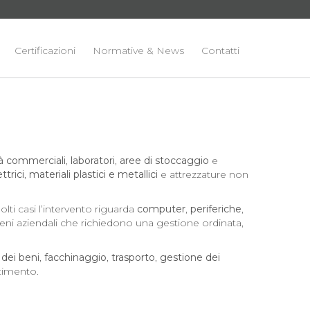
Certificazioni
Normative & News
Contatti
tà commerciali
,
laboratori
,
aree di stoccaggio
e
trici
,
materiali plastici e metallici
e attrezzature non
lti casi l’intervento riguarda
computer
,
periferiche
,
 beni aziendali che richiedono una gestione ordinata,
dei beni
,
facchinaggio
,
trasporto
,
gestione dei
ltimento.