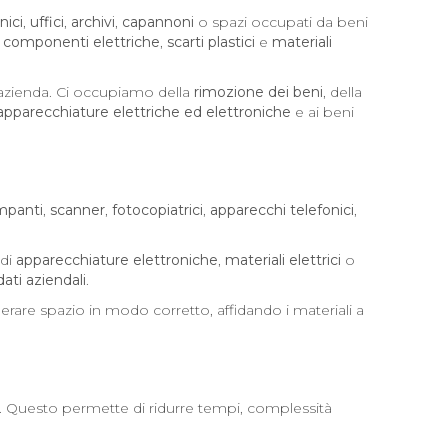
nici
,
uffici
,
archivi
,
capannoni
o spazi occupati da beni
,
componenti elettriche
,
scarti plastici
e
materiali
l’azienda. Ci occupiamo della
rimozione dei beni
, della
apparecchiature elettriche ed elettroniche
e ai beni
mpanti
,
scanner
,
fotocopiatrici
,
apparecchi telefonici
,
 di
apparecchiature elettroniche
,
materiali elettrici
o
dati aziendali
.
are spazio in modo corretto, affidando i materiali a
e. Questo permette di ridurre tempi, complessità