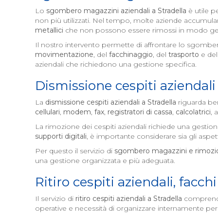
Lo
sgombero magazzini aziendali a
Stradella
è utile 
non più utilizzati. Nel tempo, molte aziende accumul
metallici
che non possono essere rimossi in modo ge
Il nostro intervento permette di affrontare lo sgomber
movimentazione
, del
facchinaggio
, del
trasporto
e del
aziendali che richiedono una gestione specifica.
Dismissione cespiti aziendali
La
dismissione cespiti aziendali a
Stradella
riguarda ben
cellulari
,
modem
,
fax
,
registratori di cassa
,
calcolatrici
, 
La rimozione dei cespiti aziendali richiede una gestio
supporti digitali
, è importante considerare sia gli aspett
Per questo il servizio di
sgombero magazzini e rimozio
una gestione organizzata e più adeguata.
Ritiro cespiti aziendali, facc
Il servizio di
ritiro cespiti aziendali a
Stradella
comprende 
operative e necessità di organizzare internamente pe