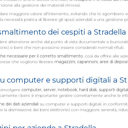
zione alla gestione dei materiali rimossi.
di dare maggiore valore all’intervento, evitando che lo sgomber
a necessità pratica di liberare gli spazi aziendali a una gestione p
 smaltimento dei cespiti a
Stradella
ere attenzione anche dal punto di vista documentale e burocrat
 tecnici o beni che non possono essere considerati normali rifiuti.
che necessarie per il corretto smaltimento
, così da offrire alle 
rese che vogliono liberare
magazzini
,
capannoni
,
aree di deposi
su computer e supporti digitali a
St
oinvolgere
computer
,
server
,
notebook
,
hard disk
,
supporti digital
isicamente i beni: è importante gestire correttamente anche le inf
ne dei dati aziendali
su computer e supporti digitali, in conformit
 la dismissione dei beni elettronici con maggiore serenità, riducend