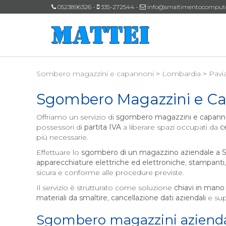
0523896326 -
335-272544 -
info@smaltimentocomputeri
Sombero magazzini e capannoni
>
Lombardia
>
Pavi
Sgombero Magazzini e C
Offriamo un servizio di
sgombero magazzini e capann
possessori di
partita IVA
a liberare spazi occupati da
c
più necessarie.
Effettuare lo
sgombero di un magazzino aziendale a
S
apparecchiature elettriche ed elettroniche
,
stampanti
sicura e conforme alle procedure previste.
Il servizio è strutturato come soluzione
chiavi in mano
materiali da smaltire
,
cancellazione dati aziendali
e sup
Sgombero magazzini azienda