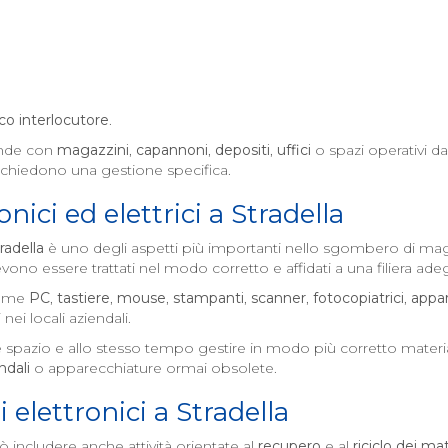
co interlocutore
.
ende con
magazzini
,
capannoni
,
depositi
,
uffici
o spazi operativi d
ichiedono una gestione specifica.
nici ed elettrici a
Stradella
radella
è uno degli aspetti più importanti nello sgombero di maga
ono essere trattati nel modo corretto e affidati a una filiera ade
come
PC
,
tastiere
,
mouse
,
stampanti
,
scanner
,
fotocopiatrici
,
appar
 nei locali aziendali.
re spazio e allo stesso tempo gestire in modo più corretto materia
ndali
o apparecchiature ormai obsolete.
i elettronici a
Stradella
 includere anche attività orientate al
recupero
e al
riciclo dei mat