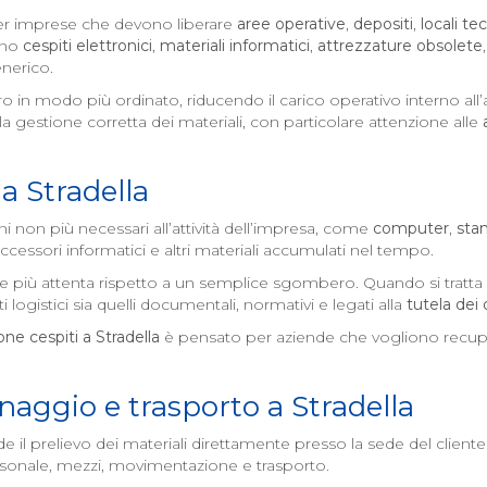
per imprese che devono liberare
aree operative
,
depositi
,
locali tec
ano
cespiti elettronici
,
materiali informatici
,
attrezzature obsolete
nerico.
o in modo più ordinato, riducendo il carico operativo interno al
la gestione corretta dei materiali, con particolare attenzione alle
 a
Stradella
i non più necessari all’attività dell’impresa, come
computer
,
sta
accessori informatici e altri materiali accumulati nel tempo.
ne più attenta rispetto a un semplice sgombero. Quando si tratta
i logistici sia quelli documentali, normativi e legati alla
tutela dei 
ne cespiti a
Stradella
è pensato per aziende che vogliono recuper
hinaggio e trasporto a
Stradella
il prelievo dei materiali direttamente presso la sede del client
rsonale, mezzi, movimentazione e trasporto.