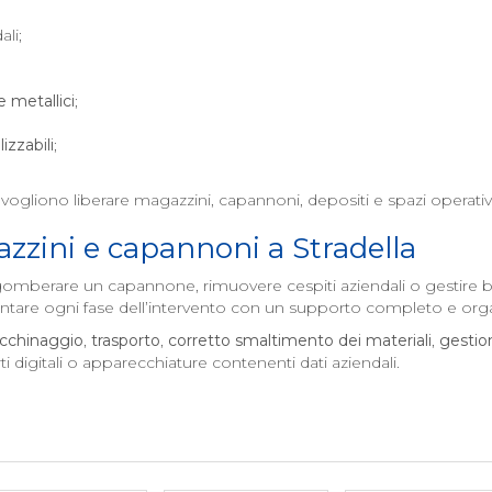
ali;
 e metallici
;
izzabili
;
vogliono liberare magazzini, capannoni, depositi e spazi operativ
zzini e capannoni a
Stradella
gomberare un capannone, rimuovere cespiti aziendali o gestire beni
ntare ogni fase dell’intervento con un supporto completo e orga
acchinaggio
,
trasporto
,
corretto smaltimento dei materiali
,
gestio
igitali o apparecchiature contenenti dati aziendali.