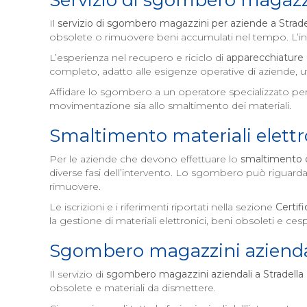
Servizio di sgombero magazz
Il
servizio di sgombero magazzini per aziende a
Strade
obsolete o rimuovere beni accumulati nel tempo. L’inte
L’esperienza nel recupero e riciclo di
apparecchiature 
completo, adatto alle esigenze operative di aziende, uff
Affidare lo sgombero a un operatore specializzato per
movimentazione sia allo smaltimento dei materiali.
Smaltimento materiali elettr
Per le aziende che devono effettuare lo
smaltimento di
diverse fasi dell’intervento. Lo sgombero può riguard
rimuovere.
Le iscrizioni e i riferimenti riportati nella sezione
Certifi
la gestione di materiali elettronici, beni obsoleti e ces
Sgombero magazzini azienda
Il servizio di
sgombero magazzini aziendali a
Stradella
obsolete e materiali da dismettere.