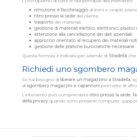
Ci occupiamo di tutte le fasi principali dell’intervento:
rimozione e facchinaggio
di beni e cespiti aziend
ritiro presso la sede
del cliente;
trasporto
dei materiali;
gestione di materiali elettrici, elettronici, plastici
attenzione alla cancellazione dei dati aziendali
;
approccio orientato al recupero dei materiali riutil
gestione delle pratiche burocratiche necessarie
.
Questa formula è indicata per aziende di
Stradella
che 
Richiedi uno sgombero maga
Se hai bisogno di
liberare un magazzino a
Stradella
, s
di
sgombero magazzini e capannoni
permette di affro
L’intervento può comprendere
ritiro presso la sede
,
f
della privacy
quando sono presenti computer, supporti d