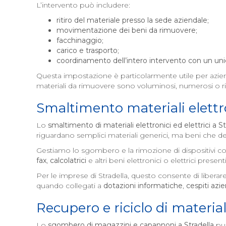
L’intervento può includere:
ritiro del materiale presso la sede aziendale
;
movimentazione dei beni da rimuovere
;
facchinaggio
;
carico e trasporto
;
coordinamento dell’intero intervento con un uni
Questa impostazione è particolarmente utile per azi
materiali da rimuovere sono voluminosi, numerosi o r
Smaltimento materiali elettro
Lo
smaltimento di materiali elettronici ed elettrici a
St
riguardano semplici materiali generici, ma beni che dev
Gestiamo lo sgombero e la rimozione di dispositivi 
fax
,
calcolatrici
e altri beni elettronici o elettrici presenti
Per le imprese di Stradella, questo consente di libera
quando collegati a
dotazioni informatiche
,
cespiti azie
Recupero e riciclo di material
Lo
sgombero di magazzini e capannoni a
Stradella
può