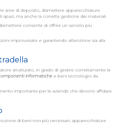
re aree di deposito, dismettere apparecchiature
 spazi, ma anche la corretta gestione dei materiali.
dismettere consente di offrire un servizio più
ioni improvvisate e garantendo attenzione sia alla
tradella
ratore strutturato, in grado di gestire correttamente le
componenti informatiche
e beni tecnologici da
elemento importante per le aziende che devono affidare
o
mozione di beni non più necessari, apparecchiature