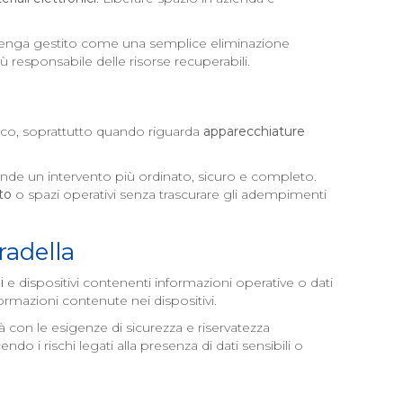
o venga gestito come una semplice eliminazione
iù responsabile delle risorse recuperabili.
ico, soprattutto quando riguarda
apparecchiature
aziende un intervento più ordinato, sicuro e completo.
to
o spazi operativi senza trascurare gli adempimenti
radella
i
e dispositivi contenenti informazioni operative o dati
ormazioni contenute nei dispositivi.
à con le esigenze di sicurezza e riservatezza
o i rischi legati alla presenza di dati sensibili o