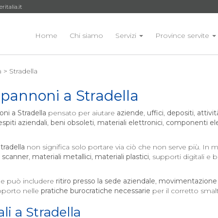
talia.it
Home
Chi siamo
Servizi
Province servite
a
> Stradella
apannoni a
Stradella
oni a
Stradella
pensato per aiutare
aziende
,
uffici
,
depositi
,
attivi
espiti aziendali
,
beni obsoleti
,
materiali elettronici
,
componenti elet
tradella
non significa solo portare via ciò che non serve più. In mo
,
scanner
,
materiali metallici
,
materiali plastici
, supporti digitali e
e può includere
ritiro presso la sede aziendale
,
movimentazione 
porto nelle
pratiche burocratiche necessarie
per il corretto sma
li a
Stradella