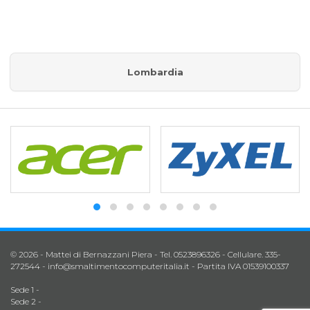
Lombardia
© 2026 - Mattei di Bernazzani Piera - Tel. 0523896326 - Cellulare. 335-
272544 -
info@smaltimentocomputeritalia.it
- Partita IVA 01539100337
Sede 1 -
Sede 2 -