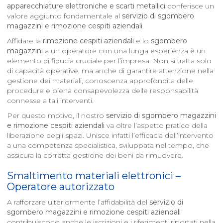
apparecchiature elettroniche e scarti metallici
conferisce un
valore aggiunto fondamentale al
servizio di sgombero
magazzini e rimozione cespiti aziendali
.
Affidare la
rimozione cespiti aziendali
e lo
sgombero
magazzini
a un operatore con una lunga esperienza è un
elemento di fiducia cruciale per l’impresa. Non si tratta solo
di capacità operative, ma anche di garantire attenzione nella
gestione dei materiali, conoscenza approfondita delle
procedure e piena consapevolezza delle responsabilità
connesse a tali interventi.
Per questo motivo, il nostro
servizio di sgombero magazzini
e rimozione cespiti aziendali
va oltre l’aspetto pratico della
liberazione degli spazi. Unisce infatti l’efficacia dell’intervento
a una competenza specialistica, sviluppata nel tempo, che
assicura la corretta gestione dei beni da rimuovere.
Smaltimento materiali elettronici –
Operatore autorizzato
A rafforzare ulteriormente l’affidabilità del
servizio di
sgombero magazzini e rimozione cespiti aziendali
contribuiscono anche le iscrizioni e i riferimenti riportati nella