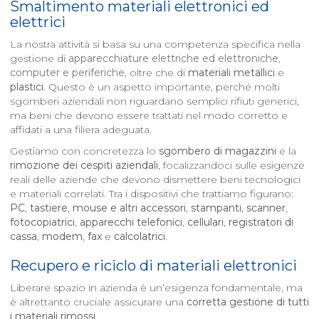
Smaltimento materiali elettronici ed
elettrici
La nostra attività si basa su una competenza specifica nella
gestione di
apparecchiature elettriche ed elettroniche
,
computer e periferiche
, oltre che di
materiali metallici
e
plastici
. Questo è un aspetto importante, perché molti
sgomberi aziendali non riguardano semplici rifiuti generici,
ma beni che devono essere trattati nel modo corretto e
affidati a una filiera adeguata.
Gestiamo con concretezza lo
sgombero di magazzini
e la
rimozione dei cespiti aziendali
, focalizzandoci sulle esigenze
reali delle aziende che devono dismettere beni tecnologici
e materiali correlati. Tra i dispositivi che trattiamo figurano:
PC
,
tastiere
,
mouse e altri accessori
,
stampanti
,
scanner
,
fotocopiatrici
,
apparecchi telefonici
,
cellulari
,
registratori di
cassa
,
modem
,
fax
e
calcolatrici
.
Recupero e riciclo di materiali elettronici
Liberare spazio in azienda è un’esigenza fondamentale, ma
è altrettanto cruciale assicurare una
corretta gestione di tutti
i materiali rimossi
.