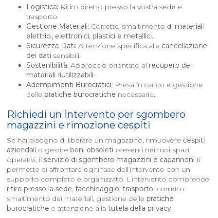
Logistica:
Ritiro diretto presso la vostra sede e
trasporto.
Gestione Materiali:
Corretto smaltimento di
materiali
elettrici, elettronici, plastici e metallici
.
Sicurezza Dati:
Attenzione specifica alla
cancellazione
dei dati
sensibili.
Sostenibilità:
Approccio orientato al
recupero dei
materiali riutilizzabili
.
Adempimenti Burocratici:
Presa in carico e gestione
delle
pratiche burocratiche
necessarie.
Richiedi un intervento per sgombero
magazzini e rimozione cespiti
Se hai bisogno di liberare un magazzino, rimuovere
cespiti
aziendali
o gestire
beni obsoleti
presenti nei tuoi spazi
operativi, il
servizio di sgombero magazzini e capannoni
ti
permette di affrontare ogni fase dell’intervento con un
supporto completo e organizzato. L’intervento comprende
ritiro presso la sede
,
facchinaggio
,
trasporto
, corretto
smaltimento dei materiali, gestione delle
pratiche
burocratiche
e attenzione alla
tutela della privacy
.