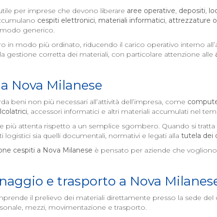
utile per imprese che devono liberare
aree operative
,
depositi
,
lo
 accumulano
cespiti elettronici
,
materiali informatici
,
attrezzature 
 modo generico.
o in modo più ordinato, riducendo il carico operativo interno al
la gestione corretta dei materiali, con particolare attenzione alle
 a
Nova Milanese
da beni non più necessari all’attività dell’impresa, come
comput
lcolatrici
, accessori informatici e altri materiali accumulati nel te
ne più attenta rispetto a un semplice sgombero. Quando si tratta
i logistici sia quelli documentali, normativi e legati alla
tutela dei 
ne cespiti a
Nova Milanese
è pensato per aziende che vogliono 
hinaggio e trasporto a
Nova Milanes
rende il prelievo dei materiali direttamente presso la sede del 
rsonale, mezzi, movimentazione e trasporto.