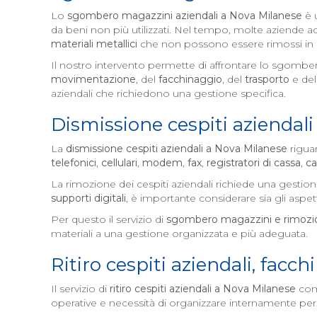
Lo
sgombero magazzini aziendali a
Nova Milanese
è 
da beni non più utilizzati. Nel tempo, molte aziende
materiali metallici
che non possono essere rimossi in
Il nostro intervento permette di affrontare lo sgomber
movimentazione
, del
facchinaggio
, del
trasporto
e del
aziendali che richiedono una gestione specifica.
Dismissione cespiti aziendali
La
dismissione cespiti aziendali a
Nova Milanese
riguar
telefonici
,
cellulari
,
modem
,
fax
,
registratori di cassa
,
ca
La rimozione dei cespiti aziendali richiede una gestio
supporti digitali
, è importante considerare sia gli aspett
Per questo il servizio di
sgombero magazzini e rimozio
materiali a una gestione organizzata e più adeguata.
Ritiro cespiti aziendali, facc
Il servizio di
ritiro cespiti aziendali a
Nova Milanese
comp
operative e necessità di organizzare internamente pe