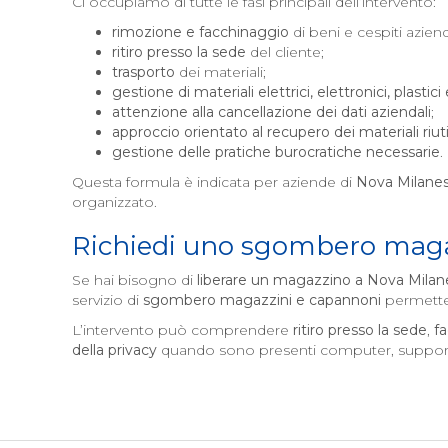
Ci occupiamo di tutte le fasi principali dell’intervento:
rimozione e facchinaggio
di beni e cespiti aziend
ritiro presso la sede
del cliente;
trasporto
dei materiali;
gestione di materiali elettrici, elettronici, plastici
attenzione alla cancellazione dei dati aziendali
;
approccio orientato al recupero dei materiali riutil
gestione delle pratiche burocratiche necessarie
.
Questa formula è indicata per aziende di
Nova Milane
organizzato.
Richiedi uno sgombero maga
Se hai bisogno di
liberare un magazzino a
Nova Milan
servizio di
sgombero magazzini e capannoni
permette 
L’intervento può comprendere
ritiro presso la sede
,
f
della privacy
quando sono presenti computer, supporti d