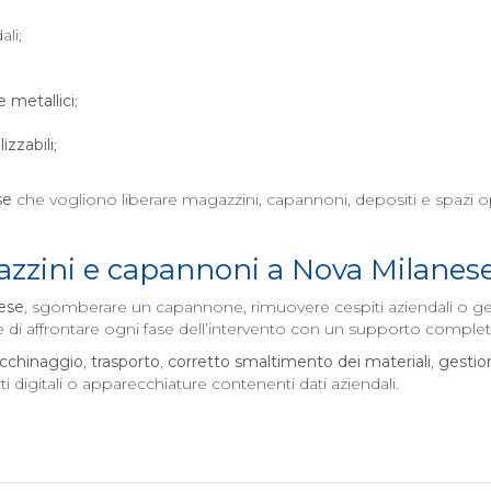
ali;
 e metallici
;
izzabili
;
se
che vogliono liberare magazzini, capannoni, depositi e spazi op
zzini e capannoni a
Nova Milanes
ese
, sgomberare un capannone, rimuovere cespiti aziendali o gesti
di affrontare ogni fase dell’intervento con un supporto complet
acchinaggio
,
trasporto
,
corretto smaltimento dei materiali
,
gestio
igitali o apparecchiature contenenti dati aziendali.