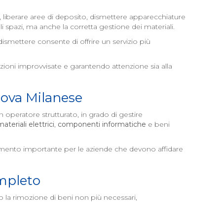
liberare aree di deposito, dismettere apparecchiature
 spazi, ma anche la corretta gestione dei materiali.
dismettere consente di offrire un servizio più
ioni improvvisate e garantendo attenzione sia alla
ova Milanese
un operatore strutturato, in grado di gestire
materiali elettrici
,
componenti informatiche
e beni
elemento importante per le aziende che devono affidare
mpleto
 la rimozione di beni non più necessari,