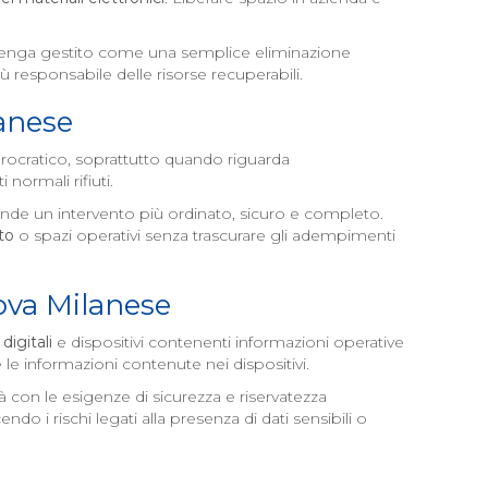
o venga gestito come una semplice eliminazione
iù responsabile delle risorse recuperabili.
anese
rocratico, soprattutto quando riguarda
normali rifiuti.
aziende un intervento più ordinato, sicuro e completo.
to
o spazi operativi senza trascurare gli adempimenti
va Milanese
digitali
e dispositivi contenenti informazioni operative
 le informazioni contenute nei dispositivi.
à con le esigenze di sicurezza e riservatezza
o i rischi legati alla presenza di dati sensibili o