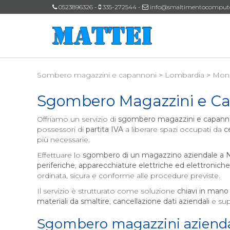
0523896326 -
335-272544 -
info@smaltimentocomputeri
Sombero magazzini e capannoni
>
Lombardia
>
Monz
Sgombero Magazzini e C
Offriamo un servizio di
sgombero magazzini e capann
possessori di
partita IVA
a liberare spazi occupati da
c
più necessarie.
Effettuare lo
sgombero di un magazzino aziendale a
N
periferiche
,
apparecchiature elettriche ed elettroniche
ordinata, sicura e conforme alle procedure previste.
Il servizio è strutturato come soluzione
chiavi in mano
materiali da smaltire
,
cancellazione dati aziendali
e sup
Sgombero magazzini azienda