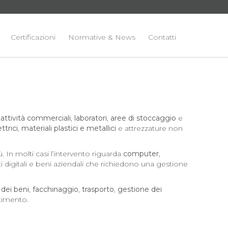
Certificazioni
Normative & News
Contatti
,
attività commerciali
,
laboratori
,
aree di stoccaggio
e
trici
,
materiali plastici e metallici
e attrezzature non
. In molti casi l’intervento riguarda
computer
,
i digitali e beni aziendali che richiedono una gestione
dei beni
,
facchinaggio
,
trasporto
,
gestione dei
ltimento.