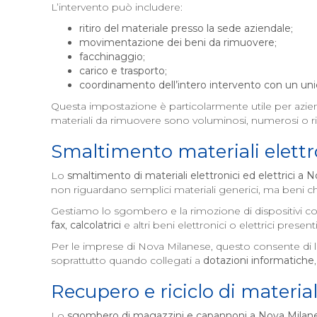
L’intervento può includere:
ritiro del materiale presso la sede aziendale
;
movimentazione dei beni da rimuovere
;
facchinaggio
;
carico e trasporto
;
coordinamento dell’intero intervento con un uni
Questa impostazione è particolarmente utile per azi
materiali da rimuovere sono voluminosi, numerosi o r
Smaltimento materiali elettro
Lo
smaltimento di materiali elettronici ed elettrici a
N
non riguardano semplici materiali generici, ma beni che
Gestiamo lo sgombero e la rimozione di dispositivi 
fax
,
calcolatrici
e altri beni elettronici o elettrici presenti
Per le imprese di Nova Milanese, questo consente di l
soprattutto quando collegati a
dotazioni informatiche
Recupero e riciclo di material
Lo
sgombero di magazzini e capannoni a
Nova Milan