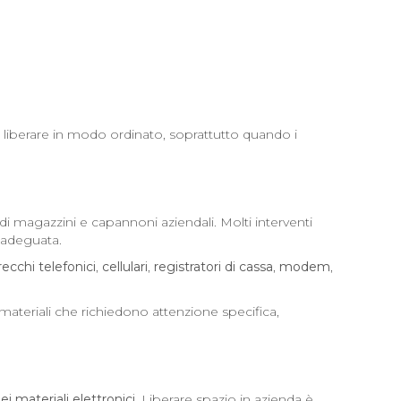
a liberare in modo ordinato, soprattutto quando i
i magazzini e capannoni aziendali. Molti interventi
a adeguata.
ecchi telefonici
,
cellulari
,
registratori di cassa
,
modem
,
ateriali che richiedono attenzione specifica,
dei materiali elettronici
. Liberare spazio in azienda è