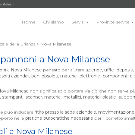
talia.it
Home
Chi siamo
Servizi
Province servite
a e della Brianza
> Nova Milanese
apannoni a
Nova Milanese
oni a
Nova Milanese
pensato per aiutare
aziende
,
uffici
,
depositi
espiti aziendali
,
beni obsoleti
,
materiali elettronici
,
componenti elet
ova Milanese
non significa solo portare via ciò che non serve più
,
stampanti
,
scanner
,
materiali metallici
,
materiali plastici
, support
e può includere
ritiro presso la sede aziendale
,
movimentazione 
porto nelle
pratiche burocratiche necessarie
per il corretto sma
li a
Nova Milanese