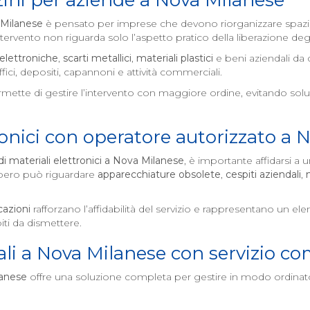
ini per aziende a
Nova Milanese
Milanese
è pensato per imprese che devono riorganizzare spazi, 
rvento non riguarda solo l’aspetto pratico della liberazione degli
elettroniche
,
scarti metallici
,
materiali plastici
e beni aziendali da 
ici, depositi, capannoni e attività commerciali.
mette di gestire l’intervento con maggiore ordine, evitando soluz
onici con operatore autorizzato a
N
 materiali elettronici a
Nova Milanese
, è importante affidarsi a 
mbero può riguardare
apparecchiature obsolete
,
cespiti aziendali
,
cazioni
rafforzano l’affidabilità del servizio e rappresentano un 
piti da dismettere.
li a
Nova Milanese
con servizio co
anese
offre una soluzione completa per gestire in modo ordinato