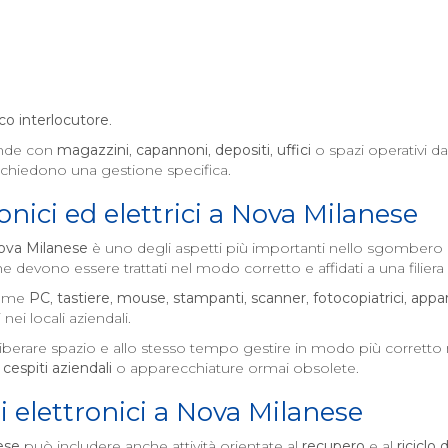
co interlocutore
.
ende con
magazzini
,
capannoni
,
depositi
,
uffici
o spazi operativi d
ichiedono una gestione specifica.
nici ed elettrici a
Nova Milanese
ova Milanese
è uno degli aspetti più importanti nello sgombero d
 devono essere trattati nel modo corretto e affidati a una filier
come
PC
,
tastiere
,
mouse
,
stampanti
,
scanner
,
fotocopiatrici
,
appar
 nei locali aziendali.
iberare spazio e allo stesso tempo gestire in modo più corretto m
,
cespiti aziendali
o apparecchiature ormai obsolete.
i elettronici a
Nova Milanese
ese
può includere anche attività orientate al
recupero
e al
riciclo 