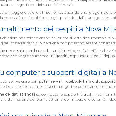
zione alla gestione dei materiali rimossi.
di dare maggiore valore all’intervento, evitando che lo sgomber
a necessità pratica di liberare gli spazi aziendali a una gestione p
 smaltimento dei cespiti a
Nova Mil
ichiedere attenzione anche dal punto di vista documentale e bu
igitali, materiali tecnici o beni che non possono essere considerati 
che necessarie per il corretto smaltimento
, così da offrire alle 
rese che vogliono liberare
magazzini
,
capannoni
,
aree di deposi
su computer e supporti digitali a
No
può coinvolgere
computer
,
server
,
notebook
,
hard disk
,
supporti 
overe fisicamente i beni: è importante gestire correttamente anche
ne dei dati aziendali
su computer e supporti digitali, in conformit
 la dismissione dei beni elettronici con maggiore serenità, riducend