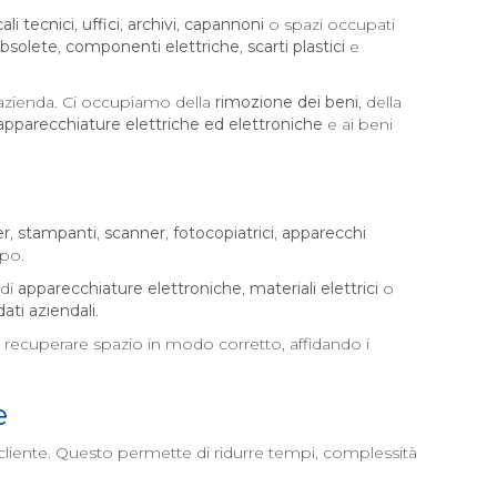
cali tecnici
,
uffici
,
archivi
,
capannoni
o spazi occupati
obsolete
,
componenti elettriche
,
scarti plastici
e
l’azienda. Ci occupiamo della
rimozione dei beni
, della
apparecchiature elettriche ed elettroniche
e ai beni
er
,
stampanti
,
scanner
,
fotocopiatrici
,
apparecchi
mpo.
 di
apparecchiature elettroniche
,
materiali elettrici
o
dati aziendali
.
recuperare spazio in modo corretto, affidando i
e
cliente. Questo permette di ridurre tempi, complessità