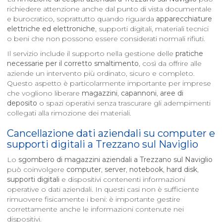
richiedere attenzione anche dal punto di vista documentale
e burocratico, soprattutto quando riguarda
apparecchiature
elettriche ed elettroniche
, supporti digitali, materiali tecnici
o beni che non possono essere considerati normali rifiuti.
Il servizio include il supporto nella gestione delle
pratiche
necessarie per il corretto smaltimento
, così da offrire alle
aziende un intervento più ordinato, sicuro e completo.
Questo aspetto è particolarmente importante per imprese
che vogliono liberare
magazzini
,
capannoni
,
aree di
deposito
o spazi operativi senza trascurare gli adempimenti
collegati alla rimozione dei materiali.
Cancellazione dati aziendali su computer e
supporti digitali a
Trezzano sul Naviglio
Lo
sgombero di magazzini aziendali a
Trezzano sul Naviglio
può coinvolgere
computer
,
server
,
notebook
,
hard disk
,
supporti digitali
e dispositivi contenenti informazioni
operative o dati aziendali. In questi casi non è sufficiente
rimuovere fisicamente i beni: è importante gestire
correttamente anche le informazioni contenute nei
dispositivi.