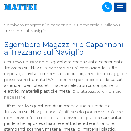
Sombero magazzini e capannoni
>
Lombardia
>
Milano
>
Trezzano sul Naviglio
Sgombero Magazzini e Capannoni
a
Trezzano sul Naviglio
Offriamo un servizio di
sgombero magazzini e capannoni a
Trezzano sul Naviglio
pensato per aiutare
aziende
,
uffici
,
depositi
,
attività commerciali
,
laboratori
,
aree di stoccaggio
e
possessori di
partita IVA
a liberare spazi occupati da
cespiti
aziendali
,
beni obsoleti
,
materiali elettronici
,
componenti
elettrici
,
materiali plastici e metallici
e attrezzature non più
necessarie.
Effettuare lo
sgombero di un magazzino aziendale a
Trezzano sul Naviglio
non significa solo portare via ciò che
non serve più. In molti casi l’intervento riguarda
computer
,
periferiche
,
apparecchiature elettriche ed elettroniche
,
stampanti
,
scanner
,
materiali metallici
,
materiali plastici
,