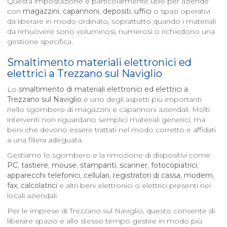
Questa impostazione è particolarmente utile per aziende
con
magazzini
,
capannoni
,
depositi
,
uffici
o spazi operativi
da liberare in modo ordinato, soprattutto quando i materiali
da rimuovere sono voluminosi, numerosi o richiedono una
gestione specifica.
Smaltimento materiali elettronici ed
elettrici a
Trezzano sul Naviglio
Lo
smaltimento di materiali elettronici ed elettrici a
Trezzano sul Naviglio
è uno degli aspetti più importanti
nello sgombero di magazzini e capannoni aziendali. Molti
interventi non riguardano semplici materiali generici, ma
beni che devono essere trattati nel modo corretto e affidati
a una filiera adeguata.
Gestiamo lo sgombero e la rimozione di dispositivi come
PC
,
tastiere
,
mouse
,
stampanti
,
scanner
,
fotocopiatrici
,
apparecchi telefonici
,
cellulari
,
registratori di cassa
,
modem
,
fax
,
calcolatrici
e altri beni elettronici o elettrici presenti nei
locali aziendali.
Per le imprese di Trezzano sul Naviglio, questo consente di
liberare spazio e allo stesso tempo gestire in modo più