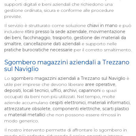
supporti digitali e beni aziendali che richiedono una
gestione ordinata, sicura e conforme alle procedure
previste.
Il servizio è strutturato come soluzione
chiavi in mano
e può
includere
ritiro presso la sede aziendale
,
movimentazione
dei beni
,
facchinaggio
,
trasporto
,
gestione dei materiali da
smaltire
,
cancellazione dati aziendali
e supporto nelle
pratiche burocratiche necessarie
per il corretto smaltimento.
Sgombero magazzini aziendali a
Trezzano
sul Naviglio
Lo
sgombero magazzini aziendali a
Trezzano sul Naviglio
è
utile per imprese che devono liberare
aree operative
,
depositi
,
locali tecnici
,
uffici
,
archivi
,
capannoni
o spazi
occupati da beni non più utilizzati. Nel tempo, molte
aziende accumulano
cespiti elettronici
,
materiali informatici
,
attrezzature obsolete
,
componenti elettriche
,
scarti plastici
e
materiali metallici
che non possono essere rimossi in
modo generico.
Il nostro intervento permette di affrontare lo sgombero in