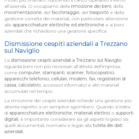
modo più ordinato, riducendo il carico operativo interno
all’azienda. Ci occupiamo della
rimozione dei beni
, della
movimentazione
, del
facchinaggio
, del
trasporto
e della
gestione corretta dei materiali, con particolare attenzione
alle
apparecchiature elettriche ed elettroniche
e ai beni
aziendali che richiedono una gestione specifica.
Dismissione cespiti aziendali a
Trezzano
sul Naviglio
La
dismissione cespiti aziendali a
Trezzano sul Naviglio
riguarda beni non più necessari all’attività dell’impresa,
come
computer
,
stampanti
,
scanner
,
fotocopiatrici
,
apparecchi telefonici
,
cellulari
,
modem
,
fax
,
registratori di
cassa
,
calcolatrici
, accessori informatici e altri materiali
accumulati nel tempo.
La rimozione dei cespiti aziendali richiede una gestione più
attenta rispetto a un semplice sgombero. Quando si tratta
di
apparecchiature elettroniche
,
materiali elettrici
o
supporti
digitali
, è importante considerare sia gli aspetti logistici sia
quelli documentali, normativi e legati alla
tutela dei dati
aziendali
.