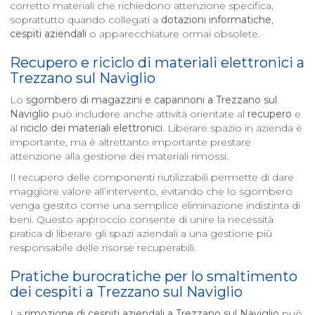
corretto materiali che richiedono attenzione specifica,
soprattutto quando collegati a
dotazioni informatiche
,
cespiti aziendali
o apparecchiature ormai obsolete.
Recupero e riciclo di materiali elettronici a
Trezzano sul Naviglio
Lo
sgombero di magazzini e capannoni a
Trezzano sul
Naviglio
può includere anche attività orientate al
recupero
e
al
riciclo dei materiali elettronici
. Liberare spazio in azienda è
importante, ma è altrettanto importante prestare
attenzione alla gestione dei materiali rimossi.
Il recupero delle componenti riutilizzabili permette di dare
maggiore valore all’intervento, evitando che lo sgombero
venga gestito come una semplice eliminazione indistinta di
beni. Questo approccio consente di unire la necessità
pratica di liberare gli spazi aziendali a una gestione più
responsabile delle risorse recuperabili.
Pratiche burocratiche per lo smaltimento
dei cespiti a
Trezzano sul Naviglio
La
rimozione di cespiti aziendali a
Trezzano sul Naviglio
può