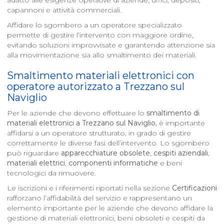
adatto alle esigenze operative di aziende, uffici, depositi,
capannoni e attività commerciali.
Affidare lo sgombero a un operatore specializzato
permette di gestire l’intervento con maggiore ordine,
evitando soluzioni improvvisate e garantendo attenzione sia
alla movimentazione sia allo smaltimento dei materiali.
Smaltimento materiali elettronici con
operatore autorizzato a
Trezzano sul
Naviglio
Per le aziende che devono effettuare lo
smaltimento di
materiali elettronici a
Trezzano sul Naviglio
, è importante
affidarsi a un operatore strutturato, in grado di gestire
correttamente le diverse fasi dell’intervento. Lo sgombero
può riguardare
apparecchiature obsolete
,
cespiti aziendali
,
materiali elettrici
,
componenti informatiche
e beni
tecnologici da rimuovere.
Le iscrizioni e i riferimenti riportati nella sezione
Certificazioni
rafforzano l’affidabilità del servizio e rappresentano un
elemento importante per le aziende che devono affidare la
gestione di materiali elettronici, beni obsoleti e cespiti da