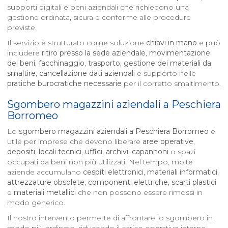
supporti digitali e beni aziendali che richiedono una
gestione ordinata, sicura e conforme alle procedure
previste.
Il servizio è strutturato come soluzione
chiavi in mano
e può
includere
ritiro presso la sede aziendale
,
movimentazione
dei beni
,
facchinaggio
,
trasporto
,
gestione dei materiali da
smaltire
,
cancellazione dati aziendali
e supporto nelle
pratiche burocratiche necessarie
per il corretto smaltimento.
Sgombero magazzini aziendali a
Peschiera
Borromeo
Lo
sgombero magazzini aziendali a
Peschiera Borromeo
è
utile per imprese che devono liberare
aree operative
,
depositi
,
locali tecnici
,
uffici
,
archivi
,
capannoni
o spazi
occupati da beni non più utilizzati. Nel tempo, molte
aziende accumulano
cespiti elettronici
,
materiali informatici
,
attrezzature obsolete
,
componenti elettriche
,
scarti plastici
e
materiali metallici
che non possono essere rimossi in
modo generico.
Il nostro intervento permette di affrontare lo sgombero in