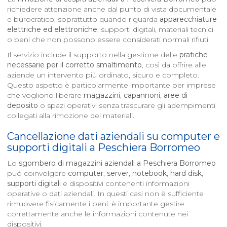
richiedere attenzione anche dal punto di vista documentale
e burocratico, soprattutto quando riguarda
apparecchiature
elettriche ed elettroniche
, supporti digitali, materiali tecnici
o beni che non possono essere considerati normali rifiuti.
Il servizio include il supporto nella gestione delle
pratiche
necessarie per il corretto smaltimento
, così da offrire alle
aziende un intervento più ordinato, sicuro e completo.
Questo aspetto è particolarmente importante per imprese
che vogliono liberare
magazzini
,
capannoni
,
aree di
deposito
o spazi operativi senza trascurare gli adempimenti
collegati alla rimozione dei materiali.
Cancellazione dati aziendali su computer e
supporti digitali a
Peschiera Borromeo
Lo
sgombero di magazzini aziendali a
Peschiera Borromeo
può coinvolgere
computer
,
server
,
notebook
,
hard disk
,
supporti digitali
e dispositivi contenenti informazioni
operative o dati aziendali. In questi casi non è sufficiente
rimuovere fisicamente i beni: è importante gestire
correttamente anche le informazioni contenute nei
dispositivi.