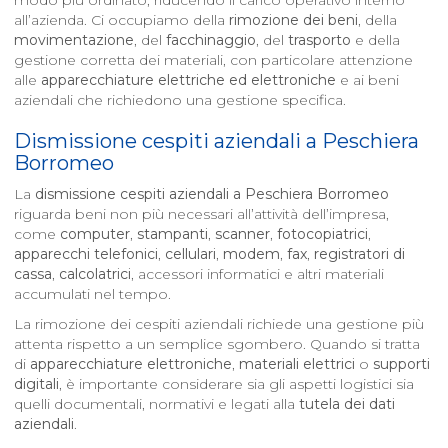
modo più ordinato, riducendo il carico operativo interno
all’azienda. Ci occupiamo della
rimozione dei beni
, della
movimentazione
, del
facchinaggio
, del
trasporto
e della
gestione corretta dei materiali, con particolare attenzione
alle
apparecchiature elettriche ed elettroniche
e ai beni
aziendali che richiedono una gestione specifica.
Dismissione cespiti aziendali a
Peschiera
Borromeo
La
dismissione cespiti aziendali a
Peschiera Borromeo
riguarda beni non più necessari all’attività dell’impresa,
come
computer
,
stampanti
,
scanner
,
fotocopiatrici
,
apparecchi telefonici
,
cellulari
,
modem
,
fax
,
registratori di
cassa
,
calcolatrici
, accessori informatici e altri materiali
accumulati nel tempo.
La rimozione dei cespiti aziendali richiede una gestione più
attenta rispetto a un semplice sgombero. Quando si tratta
di
apparecchiature elettroniche
,
materiali elettrici
o
supporti
digitali
, è importante considerare sia gli aspetti logistici sia
quelli documentali, normativi e legati alla
tutela dei dati
aziendali
.