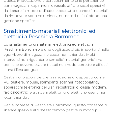
Questa impostazione è particolarmente utile per aziende
con
magazzini
,
capannoni
,
depositi
,
uffici
o spazi operativi
da liberare in modo ordinato, soprattutto quando i materiali
da rimuovere sono voluminosi, numerosi o richiedono una
gestione specifica.
Smaltimento materiali elettronici ed
elettrici a
Peschiera Borromeo
Lo
smaltimento di materiali elettronici ed elettrici a
Peschiera Borromeo
è uno degli aspetti più importanti nello
sgombero di magazzini e capannoni aziendali. Molti
interventi non riguardano semplici materiali generici, ma
beni che devono essere trattati nel modo corretto e affidati
a una filiera adeguata.
Gestiamo lo sgombero e la rimozione di dispositivi come
PC
,
tastiere
,
mouse
,
stampanti
,
scanner
,
fotocopiatrici
,
apparecchi telefonici
,
cellulari
,
registratori di cassa
,
modem
,
fax
,
calcolatrici
e altri beni elettronici o elettrici presenti nei
locali aziendali.
Per le imprese di Peschiera Borromeo, questo consente di
liberare spazio e allo stesso tempo gestire in modo più