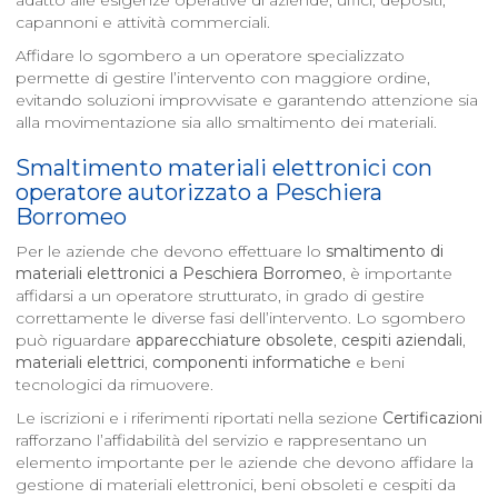
adatto alle esigenze operative di aziende, uffici, depositi,
capannoni e attività commerciali.
Affidare lo sgombero a un operatore specializzato
permette di gestire l’intervento con maggiore ordine,
evitando soluzioni improvvisate e garantendo attenzione sia
alla movimentazione sia allo smaltimento dei materiali.
Smaltimento materiali elettronici con
operatore autorizzato a
Peschiera
Borromeo
Per le aziende che devono effettuare lo
smaltimento di
materiali elettronici a
Peschiera Borromeo
, è importante
affidarsi a un operatore strutturato, in grado di gestire
correttamente le diverse fasi dell’intervento. Lo sgombero
può riguardare
apparecchiature obsolete
,
cespiti aziendali
,
materiali elettrici
,
componenti informatiche
e beni
tecnologici da rimuovere.
Le iscrizioni e i riferimenti riportati nella sezione
Certificazioni
rafforzano l’affidabilità del servizio e rappresentano un
elemento importante per le aziende che devono affidare la
gestione di materiali elettronici, beni obsoleti e cespiti da