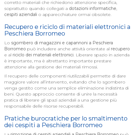
corretto materiali che richiedono attenzione specifica,
soprattutto quando collegati a
dotazioni informatiche
,
cespiti aziendali
o apparecchiature ormai obsolete.
Recupero e riciclo di materiali elettronici a
Peschiera Borromeo
Lo
sgombero di magazzini e capannoni a
Peschiera
Borromeo
può includere anche attività orientate al
recupero
e al
riciclo dei materiali elettronici
. Liberare spazio in azienda
è importante, ma è altrettanto importante prestare
attenzione alla gestione dei materiali rimossi.
Il recupero delle componenti riutilizzabili permette di dare
maggiore valore all’intervento, evitando che lo sgombero
venga gestito come una semplice eliminazione indistinta di
beni. Questo approccio consente di unire la necessità
pratica di liberare gli spazi aziendali a una gestione più
responsabile delle risorse recuperabili.
Pratiche burocratiche per lo smaltimento
dei cespiti a
Peschiera Borromeo
La
rimozione di cespiti aziendali a
Peschiera Borromeo
può