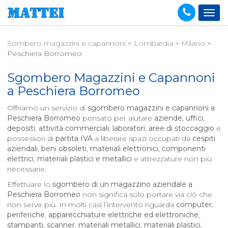
Sombero magazzini e capannoni
>
Lombardia
>
Milano
>
Peschiera Borromeo
Sgombero Magazzini e Capannoni
a
Peschiera Borromeo
Offriamo un servizio di
sgombero magazzini e capannoni a
Peschiera Borromeo
pensato per aiutare
aziende
,
uffici
,
depositi
,
attività commerciali
,
laboratori
,
aree di stoccaggio
e
possessori di
partita IVA
a liberare spazi occupati da
cespiti
aziendali
,
beni obsoleti
,
materiali elettronici
,
componenti
elettrici
,
materiali plastici e metallici
e attrezzature non più
necessarie.
Effettuare lo
sgombero di un magazzino aziendale a
Peschiera Borromeo
non significa solo portare via ciò che
non serve più. In molti casi l’intervento riguarda
computer
,
periferiche
,
apparecchiature elettriche ed elettroniche
,
stampanti
,
scanner
,
materiali metallici
,
materiali plastici
,