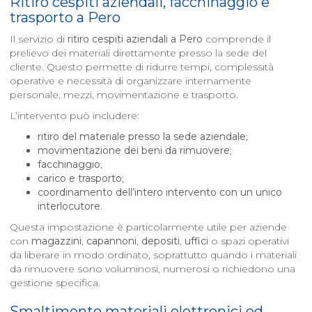
Ritiro cespiti aziendali, facchinaggio e
trasporto a
Pero
Il servizio di
ritiro cespiti aziendali a
Pero
comprende il
prelievo dei materiali direttamente presso la sede del
cliente. Questo permette di ridurre tempi, complessità
operative e necessità di organizzare internamente
personale, mezzi, movimentazione e trasporto.
L’intervento può includere:
ritiro del materiale presso la sede aziendale
;
movimentazione dei beni da rimuovere
;
facchinaggio
;
carico e trasporto
;
coordinamento dell’intero intervento con un unico
interlocutore
.
Questa impostazione è particolarmente utile per aziende
con
magazzini
,
capannoni
,
depositi
,
uffici
o spazi operativi
da liberare in modo ordinato, soprattutto quando i materiali
da rimuovere sono voluminosi, numerosi o richiedono una
gestione specifica.
Smaltimento materiali elettronici ed