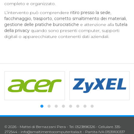
completo e organizzato.
L’intervento può comprendere
ritiro presso la sede
,
facchinaggio
,
trasporto
,
corretto smaltimento dei materiali
,
gestione delle pratiche burocratiche
e attenzione alla
tutela
della privacy
quando sono presenti computer, supporti
digitali o apparecchiature contenenti dati aziendali.
© 2026 - Mattei di Bernazzani Piera - Tel. 0523896326 - Cellulare. 335-
272544 -
info@smaltimentocomputeritalia.it
- Partita IVA 01539100337