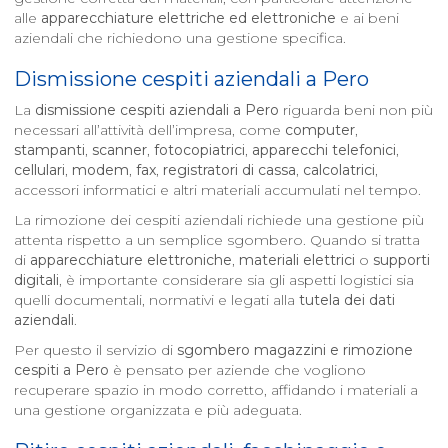
alle
apparecchiature elettriche ed elettroniche
e ai beni
aziendali che richiedono una gestione specifica.
Dismissione cespiti aziendali a
Pero
La
dismissione cespiti aziendali a
Pero
riguarda beni non più
necessari all’attività dell’impresa, come
computer
,
stampanti
,
scanner
,
fotocopiatrici
,
apparecchi telefonici
,
cellulari
,
modem
,
fax
,
registratori di cassa
,
calcolatrici
,
accessori informatici e altri materiali accumulati nel tempo.
La rimozione dei cespiti aziendali richiede una gestione più
attenta rispetto a un semplice sgombero. Quando si tratta
di
apparecchiature elettroniche
,
materiali elettrici
o
supporti
digitali
, è importante considerare sia gli aspetti logistici sia
quelli documentali, normativi e legati alla
tutela dei dati
aziendali
.
Per questo il servizio di
sgombero magazzini e rimozione
cespiti a
Pero
è pensato per aziende che vogliono
recuperare spazio in modo corretto, affidando i materiali a
una gestione organizzata e più adeguata.