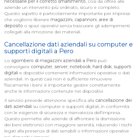
necessarie per il corretto smaltimento
, così da offrire alle
aziende un intervento più ordinato, sicuro e completo.
Questo aspetto è particolarmente importante per imprese
che vogliono liberare
magazzini
,
capannoni
,
aree di
deposito
o spazi operativi senza trascurare gli adempimenti
collegati alla rimozione dei materiali.
Cancellazione dati aziendali su computer e
supporti digitali a
Pero
Lo
sgombero di magazzini aziendali a
Pero
può
coinvolgere
computer
,
server
,
notebook
,
hard disk
,
supporti
digitali
e dispositivi contenenti informazioni operative o dati
aziendali. In questi casi non è sufficiente rimuovere
fisicamente i beni: è importante gestire correttamente
anche le informazioni contenute nei dispositivi.
Il servizio prevede attenzione specifica alla
cancellazione dei
dati aziendali
su computer e supporti digitali, in conformità
con le esigenze di sicurezza e riservatezza dell’impresa.
Questo permette alle aziende di affrontare la dismissione
dei beni elettronici con maggiore serenità, riducendo i rischi
legati alla presenza di dati sensibili o informazioni operative