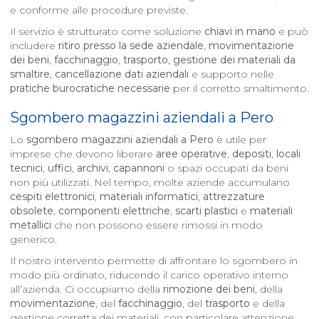
e conforme alle procedure previste.
Il servizio è strutturato come soluzione
chiavi in mano
e può
includere
ritiro presso la sede aziendale
,
movimentazione
dei beni
,
facchinaggio
,
trasporto
,
gestione dei materiali da
smaltire
,
cancellazione dati aziendali
e supporto nelle
pratiche burocratiche necessarie
per il corretto smaltimento.
Sgombero magazzini aziendali a
Pero
Lo
sgombero magazzini aziendali a
Pero
è utile per
imprese che devono liberare
aree operative
,
depositi
,
locali
tecnici
,
uffici
,
archivi
,
capannoni
o spazi occupati da beni
non più utilizzati. Nel tempo, molte aziende accumulano
cespiti elettronici
,
materiali informatici
,
attrezzature
obsolete
,
componenti elettriche
,
scarti plastici
e
materiali
metallici
che non possono essere rimossi in modo
generico.
Il nostro intervento permette di affrontare lo sgombero in
modo più ordinato, riducendo il carico operativo interno
all’azienda. Ci occupiamo della
rimozione dei beni
, della
movimentazione
, del
facchinaggio
, del
trasporto
e della
gestione corretta dei materiali, con particolare attenzione