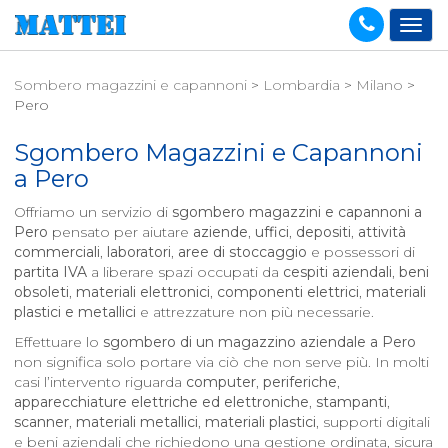
Sombero magazzini e capannoni
>
Lombardia
>
Milano
>
Pero
Sgombero Magazzini e Capannoni
a
Pero
Offriamo un servizio di
sgombero magazzini e capannoni a
Pero
pensato per aiutare
aziende
,
uffici
,
depositi
,
attività
commerciali
,
laboratori
,
aree di stoccaggio
e possessori di
partita IVA
a liberare spazi occupati da
cespiti aziendali
,
beni
obsoleti
,
materiali elettronici
,
componenti elettrici
,
materiali
plastici e metallici
e attrezzature non più necessarie.
Effettuare lo
sgombero di un magazzino aziendale a
Pero
non significa solo portare via ciò che non serve più. In molti
casi l’intervento riguarda
computer
,
periferiche
,
apparecchiature elettriche ed elettroniche
,
stampanti
,
scanner
,
materiali metallici
,
materiali plastici
, supporti digitali
e beni aziendali che richiedono una gestione ordinata, sicura