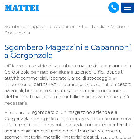
Sombero magazzini e capannoni
>
Lombardia
>
Milano
>
Gorgonzola
Sgombero Magazzini e Capannoni
a
Gorgonzola
Offriamo un servizio di
sgombero magazzini e capannoni a
Gorgonzola
pensato per aiutare
aziende
,
uffici
,
depositi
,
attività commerciali
,
laboratori
,
aree di stoccaggio
e
possessori di
partita IVA
a liberare spazi occupati da
cespiti
aziendali
,
beni obsoleti
,
materiali elettronici
,
componenti
elettrici
,
materiali plastici e metallici
e attrezzature non più
necessarie.
Effettuare lo
sgombero di un magazzino aziendale a
Gorgonzola
non significa solo portare via ciò che non serve
più. In molti casi l’intervento riguarda
computer
,
periferiche
,
apparecchiature elettriche ed elettroniche
,
stampanti
,
scanner
,
materiali metallici
,
materiali plastici
, supporti digitali