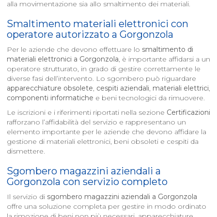
alla movimentazione sia allo smaltimento dei materiali.
Smaltimento materiali elettronici con
operatore autorizzato a
Gorgonzola
Per le aziende che devono effettuare lo
smaltimento di
materiali elettronici a
Gorgonzola
, è importante affidarsi a un
operatore strutturato, in grado di gestire correttamente le
diverse fasi dell’intervento. Lo sgombero può riguardare
apparecchiature obsolete
,
cespiti aziendali
,
materiali elettrici
,
componenti informatiche
e beni tecnologici da rimuovere.
Le iscrizioni e i riferimenti riportati nella sezione
Certificazioni
rafforzano l’affidabilità del servizio e rappresentano un
elemento importante per le aziende che devono affidare la
gestione di materiali elettronici, beni obsoleti e cespiti da
dismettere.
Sgombero magazzini aziendali a
Gorgonzola
con servizio completo
Il servizio di
sgombero magazzini aziendali a
Gorgonzola
offre una soluzione completa per gestire in modo ordinato
la rimozione di beni non più necessari, apparecchiature