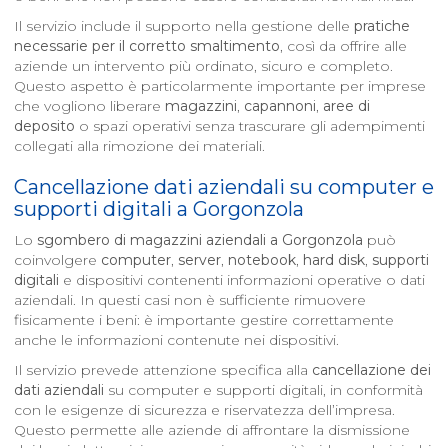
Il servizio include il supporto nella gestione delle
pratiche
necessarie per il corretto smaltimento
, così da offrire alle
aziende un intervento più ordinato, sicuro e completo.
Questo aspetto è particolarmente importante per imprese
che vogliono liberare
magazzini
,
capannoni
,
aree di
deposito
o spazi operativi senza trascurare gli adempimenti
collegati alla rimozione dei materiali.
Cancellazione dati aziendali su computer e
supporti digitali a
Gorgonzola
Lo
sgombero di magazzini aziendali a
Gorgonzola
può
coinvolgere
computer
,
server
,
notebook
,
hard disk
,
supporti
digitali
e dispositivi contenenti informazioni operative o dati
aziendali. In questi casi non è sufficiente rimuovere
fisicamente i beni: è importante gestire correttamente
anche le informazioni contenute nei dispositivi.
Il servizio prevede attenzione specifica alla
cancellazione dei
dati aziendali
su computer e supporti digitali, in conformità
con le esigenze di sicurezza e riservatezza dell’impresa.
Questo permette alle aziende di affrontare la dismissione