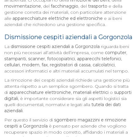
all’azienda. Ci occupiamo della
rimozione dei beni
, della
movimentazione
, del
facchinaggio
, del
trasporto
e della
gestione corretta dei materiali, con particolare attenzione
alle
apparecchiature elettriche ed elettroniche
e ai beni
aziendali che richiedono una gestione specifica.
Dismissione cespiti aziendali a
Gorgonzola
La
dismissione cespiti aziendali a
Gorgonzola
riguarda beni
non più necessari all’attività dell’impresa, come
computer
,
stampanti
,
scanner
,
fotocopiatrici
,
apparecchi telefonici
,
cellulari
,
modem
,
fax
,
registratori di cassa
,
calcolatrici
,
accessori informatici e altri materiali accumulati nel tempo.
La rimozione dei cespiti aziendali richiede una gestione più
attenta rispetto a un semplice sgombero. Quando si tratta
di
apparecchiature elettroniche
,
materiali elettrici
o
supporti
digitali
, è importante considerare sia gli aspetti logistici sia
quelli documentali, normativi e legati alla
tutela dei dati
aziendali
.
Per questo il servizio di
sgombero magazzini e rimozione
cespiti a
Gorgonzola
è pensato per aziende che vogliono
recuperare spazio in modo corretto, affidando i materiali a