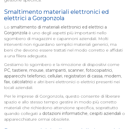
gestione specifica.
Smaltimento materiali elettronici ed
elettrici a
Gorgonzola
Lo
smaltimento di materiali elettronici ed elettrici a
Gorgonzola
è uno degli aspetti più importanti nello
sgombero di magazzini e capannoni aziendali. Molti
interventi non riguardano semplici materiali generici, ma
beni che devono essere trattati nel modo corretto e affidati
a una filiera adeguata.
Gestiamo lo sgombero e la rimozione di dispositivi come
PC
,
tastiere
,
mouse
,
stampanti
,
scanner
,
fotocopiatrici
,
apparecchi telefonici
,
cellulari
,
registratori di cassa
,
modem
,
fax
,
calcolatrici
e altri beni elettronici o elettrici presenti nei
locali aziendali.
Per le imprese di Gorgonzola, questo consente di liberare
spazio e allo stesso tempo gestire in modo più corretto
materiali che richiedono attenzione specifica, soprattutto
quando collegati a
dotazioni informatiche
,
cespiti aziendali
o
apparecchiature ormai obsolete.