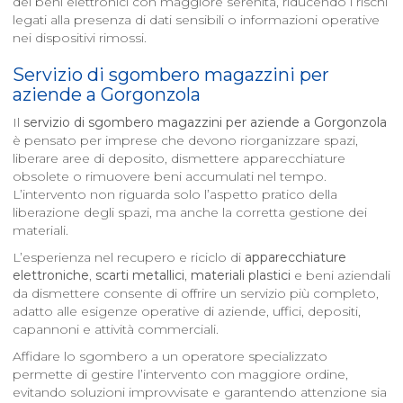
dei beni elettronici con maggiore serenità, riducendo i rischi
legati alla presenza di dati sensibili o informazioni operative
nei dispositivi rimossi.
Servizio di sgombero magazzini per
aziende a
Gorgonzola
Il
servizio di sgombero magazzini per aziende a
Gorgonzola
è pensato per imprese che devono riorganizzare spazi,
liberare aree di deposito, dismettere apparecchiature
obsolete o rimuovere beni accumulati nel tempo.
L’intervento non riguarda solo l’aspetto pratico della
liberazione degli spazi, ma anche la corretta gestione dei
materiali.
L’esperienza nel recupero e riciclo di
apparecchiature
elettroniche
,
scarti metallici
,
materiali plastici
e beni aziendali
da dismettere consente di offrire un servizio più completo,
adatto alle esigenze operative di aziende, uffici, depositi,
capannoni e attività commerciali.
Affidare lo sgombero a un operatore specializzato
permette di gestire l’intervento con maggiore ordine,
evitando soluzioni improvvisate e garantendo attenzione sia