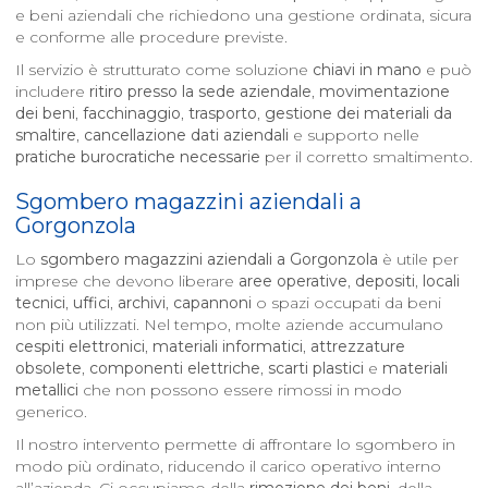
e beni aziendali che richiedono una gestione ordinata, sicura
e conforme alle procedure previste.
Il servizio è strutturato come soluzione
chiavi in mano
e può
includere
ritiro presso la sede aziendale
,
movimentazione
dei beni
,
facchinaggio
,
trasporto
,
gestione dei materiali da
smaltire
,
cancellazione dati aziendali
e supporto nelle
pratiche burocratiche necessarie
per il corretto smaltimento.
Sgombero magazzini aziendali a
Gorgonzola
Lo
sgombero magazzini aziendali a
Gorgonzola
è utile per
imprese che devono liberare
aree operative
,
depositi
,
locali
tecnici
,
uffici
,
archivi
,
capannoni
o spazi occupati da beni
non più utilizzati. Nel tempo, molte aziende accumulano
cespiti elettronici
,
materiali informatici
,
attrezzature
obsolete
,
componenti elettriche
,
scarti plastici
e
materiali
metallici
che non possono essere rimossi in modo
generico.
Il nostro intervento permette di affrontare lo sgombero in
modo più ordinato, riducendo il carico operativo interno