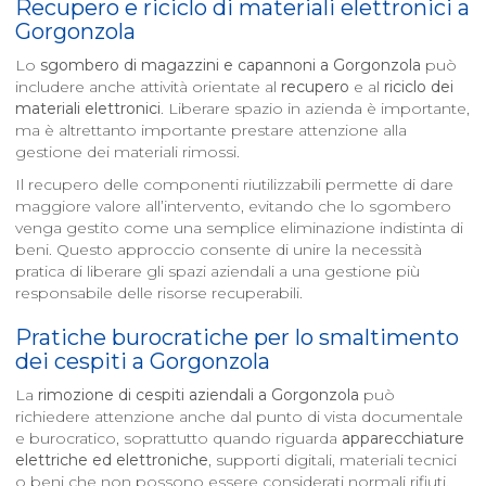
Recupero e riciclo di materiali elettronici a
Gorgonzola
Lo
sgombero di magazzini e capannoni a
Gorgonzola
può
includere anche attività orientate al
recupero
e al
riciclo dei
materiali elettronici
. Liberare spazio in azienda è importante,
ma è altrettanto importante prestare attenzione alla
gestione dei materiali rimossi.
Il recupero delle componenti riutilizzabili permette di dare
maggiore valore all’intervento, evitando che lo sgombero
venga gestito come una semplice eliminazione indistinta di
beni. Questo approccio consente di unire la necessità
pratica di liberare gli spazi aziendali a una gestione più
responsabile delle risorse recuperabili.
Pratiche burocratiche per lo smaltimento
dei cespiti a
Gorgonzola
La
rimozione di cespiti aziendali a
Gorgonzola
può
richiedere attenzione anche dal punto di vista documentale
e burocratico, soprattutto quando riguarda
apparecchiature
elettriche ed elettroniche
, supporti digitali, materiali tecnici
o beni che non possono essere considerati normali rifiuti.