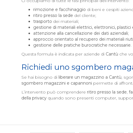
Ci occupiamo di tutte le fasi principali dell’intervento:
rimozione e facchinaggio
di beni e cespiti aziend
ritiro presso la sede
del cliente;
trasporto
dei materiali;
gestione di materiali elettrici, elettronici, plastici
attenzione alla cancellazione dei dati aziendali
;
approccio orientato al recupero dei materiali riutil
gestione delle pratiche burocratiche necessarie
.
Questa formula è indicata per aziende di
Cantù
che vog
Richiedi uno sgombero maga
Se hai bisogno di
liberare un magazzino a
Cantù
, sgo
sgombero magazzini e capannoni
permette di affront
L’intervento può comprendere
ritiro presso la sede
,
f
della privacy
quando sono presenti computer, supporti d