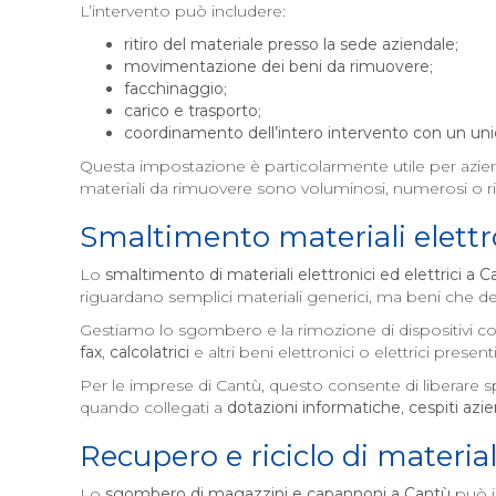
L’intervento può includere:
ritiro del materiale presso la sede aziendale
;
movimentazione dei beni da rimuovere
;
facchinaggio
;
carico e trasporto
;
coordinamento dell’intero intervento con un uni
Questa impostazione è particolarmente utile per azi
materiali da rimuovere sono voluminosi, numerosi o r
Smaltimento materiali elettro
Lo
smaltimento di materiali elettronici ed elettrici a
C
riguardano semplici materiali generici, ma beni che dev
Gestiamo lo sgombero e la rimozione di dispositivi 
fax
,
calcolatrici
e altri beni elettronici o elettrici presenti
Per le imprese di Cantù, questo consente di liberare s
quando collegati a
dotazioni informatiche
,
cespiti azie
Recupero e riciclo di material
Lo
sgombero di magazzini e capannoni a
Cantù
può i