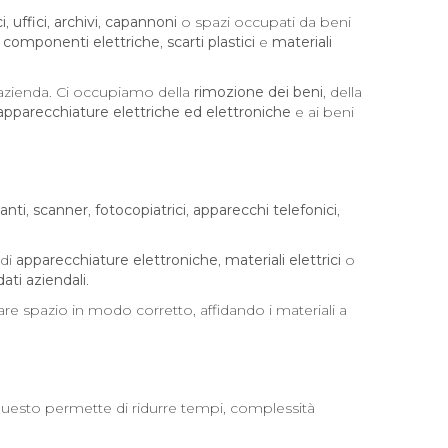
i
,
uffici
,
archivi
,
capannoni
o spazi occupati da beni
,
componenti elettriche
,
scarti plastici
e
materiali
l’azienda. Ci occupiamo della
rimozione dei beni
, della
apparecchiature elettriche ed elettroniche
e ai beni
anti
,
scanner
,
fotocopiatrici
,
apparecchi telefonici
,
 di
apparecchiature elettroniche
,
materiali elettrici
o
dati aziendali
.
e spazio in modo corretto, affidando i materiali a
Questo permette di ridurre tempi, complessità