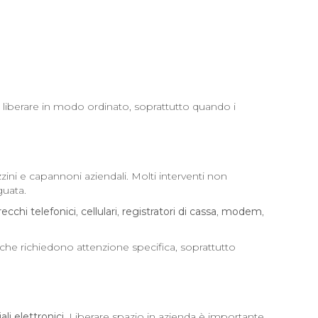
a liberare in modo ordinato, soprattutto quando i
ni e capannoni aziendali. Molti interventi non
guata.
ecchi telefonici
,
cellulari
,
registratori di cassa
,
modem
,
che richiedono attenzione specifica, soprattutto
ali elettronici
. Liberare spazio in azienda è importante,