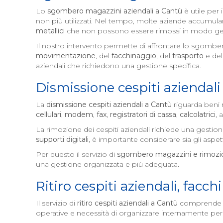
Lo
sgombero magazzini aziendali a
Cantù
è utile per
non più utilizzati. Nel tempo, molte aziende accumul
metallici
che non possono essere rimossi in modo ge
Il nostro intervento permette di affrontare lo sgomber
movimentazione
, del
facchinaggio
, del
trasporto
e del
aziendali che richiedono una gestione specifica.
Dismissione cespiti aziendali
La
dismissione cespiti aziendali a
Cantù
riguarda beni n
cellulari
,
modem
,
fax
,
registratori di cassa
,
calcolatrici
, 
La rimozione dei cespiti aziendali richiede una gestio
supporti digitali
, è importante considerare sia gli aspett
Per questo il servizio di
sgombero magazzini e rimozio
una gestione organizzata e più adeguata.
Ritiro cespiti aziendali, facc
Il servizio di
ritiro cespiti aziendali a
Cantù
comprende il 
operative e necessità di organizzare internamente pe