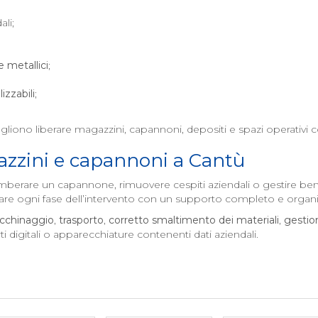
ali;
 e metallici
;
izzabili
;
liono liberare magazzini, capannoni, depositi e spazi operativi c
zzini e capannoni a
Cantù
mberare un capannone, rimuovere cespiti aziendali o gestire beni ob
are ogni fase dell’intervento con un supporto completo e organi
acchinaggio
,
trasporto
,
corretto smaltimento dei materiali
,
gestio
igitali o apparecchiature contenenti dati aziendali.