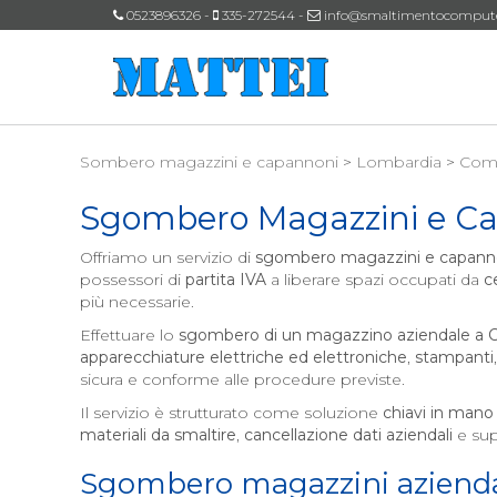
0523896326 -
335-272544 -
info@smaltimentocomputeri
Sombero magazzini e capannoni
>
Lombardia
>
Com
Sgombero Magazzini e C
Offriamo un servizio di
sgombero magazzini e capann
possessori di
partita IVA
a liberare spazi occupati da
c
più necessarie.
Effettuare lo
sgombero di un magazzino aziendale a
apparecchiature elettriche ed elettroniche
,
stampanti
sicura e conforme alle procedure previste.
Il servizio è strutturato come soluzione
chiavi in mano
materiali da smaltire
,
cancellazione dati aziendali
e sup
Sgombero magazzini azienda