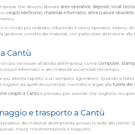
 imprese che devono liberare
aree operative
,
depositi
,
locali tecnic
ano
cespiti elettronici
,
materiali informatici
,
attrezzature obsolete
nerico.
o in modo più ordinato, riducendo il carico operativo interno al
la gestione corretta dei materiali, con particolare attenzione alle
 a
Cantù
on più necessari all’attività dell’impresa, come
computer
,
stamp
accessori informatici e altri materiali accumulati nel tempo.
ne più attenta rispetto a un semplice sgombero. Quando si tratta
i logistici sia quelli documentali, normativi e legati alla
tutela dei 
ne cespiti a
Cantù
è pensato per aziende che vogliono recuperar
hinaggio e trasporto a
Cantù
prelievo dei materiali direttamente presso la sede del cliente. 
rsonale, mezzi, movimentazione e trasporto.