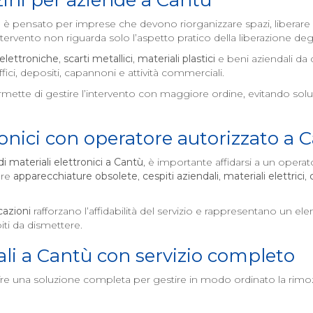
ini per aziende a
Cantù
ù
è pensato per imprese che devono riorganizzare spazi, liberare
rvento non riguarda solo l’aspetto pratico della liberazione degli
elettroniche
,
scarti metallici
,
materiali plastici
e beni aziendali da 
ici, depositi, capannoni e attività commerciali.
mette di gestire l’intervento con maggiore ordine, evitando soluz
onici con operatore autorizzato a
C
 materiali elettronici a
Cantù
, è importante affidarsi a un operat
are
apparecchiature obsolete
,
cespiti aziendali
,
materiali elettrici
,
cazioni
rafforzano l’affidabilità del servizio e rappresentano un 
piti da dismettere.
li a
Cantù
con servizio completo
re una soluzione completa per gestire in modo ordinato la rimo