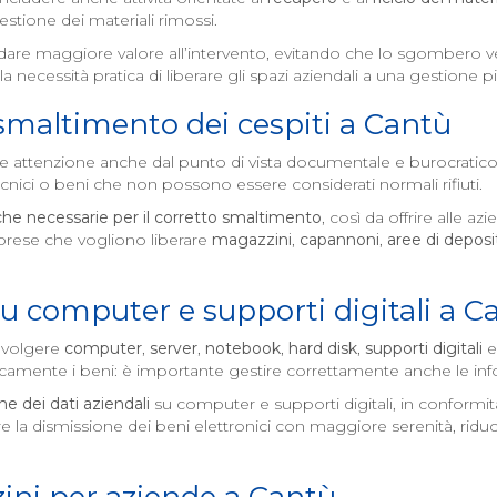
stione dei materiali rimossi.
di dare maggiore valore all’intervento, evitando che lo sgomber
a necessità pratica di liberare gli spazi aziendali a una gestione p
 smaltimento dei cespiti a
Cantù
e attenzione anche dal punto di vista documentale e burocratic
 tecnici o beni che non possono essere considerati normali rifiuti.
che necessarie per il corretto smaltimento
, così da offrire alle 
rese che vogliono liberare
magazzini
,
capannoni
,
aree di deposi
su computer e supporti digitali a
C
nvolgere
computer
,
server
,
notebook
,
hard disk
,
supporti digitali
e
isicamente i beni: è importante gestire correttamente anche le inf
ne dei dati aziendali
su computer e supporti digitali, in conformit
 la dismissione dei beni elettronici con maggiore serenità, riducend