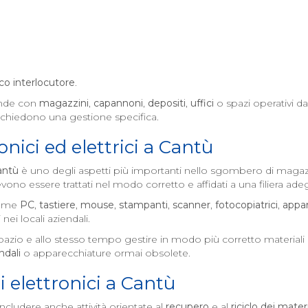
co interlocutore
.
ende con
magazzini
,
capannoni
,
depositi
,
uffici
o spazi operativi d
ichiedono una gestione specifica.
nici ed elettrici a
Cantù
antù
è uno degli aspetti più importanti nello sgombero di magazzi
ono essere trattati nel modo corretto e affidati a una filiera ade
come
PC
,
tastiere
,
mouse
,
stampanti
,
scanner
,
fotocopiatrici
,
appar
 nei locali aziendali.
pazio e allo stesso tempo gestire in modo più corretto materiali 
ndali
o apparecchiature ormai obsolete.
i elettronici a
Cantù
ncludere anche attività orientate al
recupero
e al
riciclo dei materi