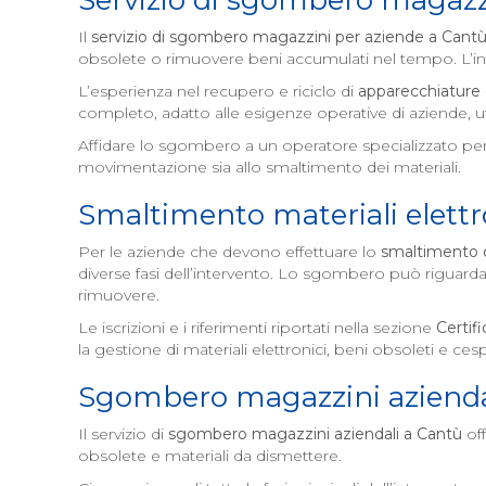
Servizio di sgombero magazz
Il
servizio di sgombero magazzini per aziende a
Cant
obsolete o rimuovere beni accumulati nel tempo. L’inte
L’esperienza nel recupero e riciclo di
apparecchiature 
completo, adatto alle esigenze operative di aziende, uff
Affidare lo sgombero a un operatore specializzato per
movimentazione sia allo smaltimento dei materiali.
Smaltimento materiali elettr
Per le aziende che devono effettuare lo
smaltimento di
diverse fasi dell’intervento. Lo sgombero può riguard
rimuovere.
Le iscrizioni e i riferimenti riportati nella sezione
Certifi
la gestione di materiali elettronici, beni obsoleti e ces
Sgombero magazzini azienda
Il servizio di
sgombero magazzini aziendali a
Cantù
off
obsolete e materiali da dismettere.