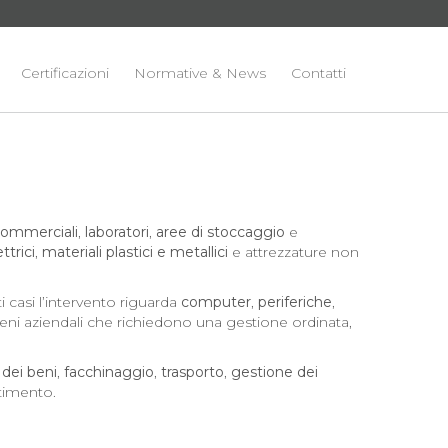
Certificazioni
Normative & News
Contatti
 commerciali
,
laboratori
,
aree di stoccaggio
e
trici
,
materiali plastici e metallici
e attrezzature non
i casi l’intervento riguarda
computer
,
periferiche
,
 beni aziendali che richiedono una gestione ordinata,
dei beni
,
facchinaggio
,
trasporto
,
gestione dei
ltimento.