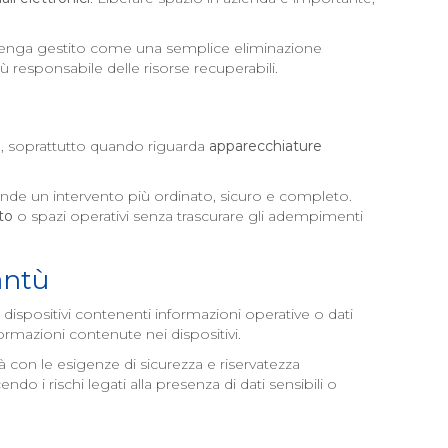
o venga gestito come una semplice eliminazione
iù responsabile delle risorse recuperabili.
o, soprattutto quando riguarda
apparecchiature
aziende un intervento più ordinato, sicuro e completo.
to
o spazi operativi senza trascurare gli adempimenti
antù
 dispositivi contenenti informazioni operative o dati
ormazioni contenute nei dispositivi.
à con le esigenze di sicurezza e riservatezza
o i rischi legati alla presenza di dati sensibili o