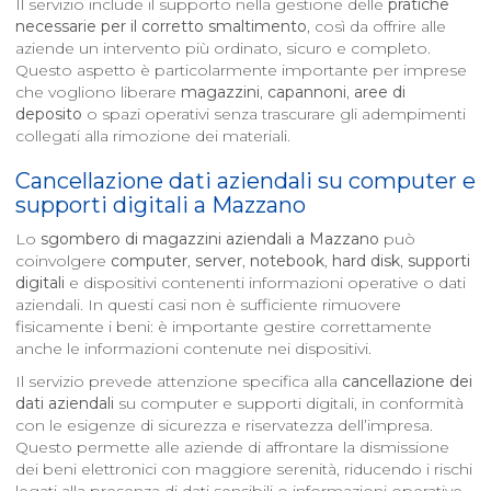
Il servizio include il supporto nella gestione delle
pratiche
necessarie per il corretto smaltimento
, così da offrire alle
aziende un intervento più ordinato, sicuro e completo.
Questo aspetto è particolarmente importante per imprese
che vogliono liberare
magazzini
,
capannoni
,
aree di
deposito
o spazi operativi senza trascurare gli adempimenti
collegati alla rimozione dei materiali.
Cancellazione dati aziendali su computer e
supporti digitali a
Mazzano
Lo
sgombero di magazzini aziendali a
Mazzano
può
coinvolgere
computer
,
server
,
notebook
,
hard disk
,
supporti
digitali
e dispositivi contenenti informazioni operative o dati
aziendali. In questi casi non è sufficiente rimuovere
fisicamente i beni: è importante gestire correttamente
anche le informazioni contenute nei dispositivi.
Il servizio prevede attenzione specifica alla
cancellazione dei
dati aziendali
su computer e supporti digitali, in conformità
con le esigenze di sicurezza e riservatezza dell’impresa.
Questo permette alle aziende di affrontare la dismissione
dei beni elettronici con maggiore serenità, riducendo i rischi