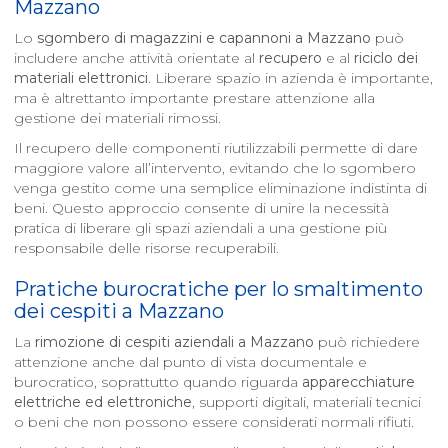
Mazzano
Lo
sgombero di magazzini e capannoni a
Mazzano
può
includere anche attività orientate al
recupero
e al
riciclo dei
materiali elettronici
. Liberare spazio in azienda è importante,
ma è altrettanto importante prestare attenzione alla
gestione dei materiali rimossi.
Il recupero delle componenti riutilizzabili permette di dare
maggiore valore all’intervento, evitando che lo sgombero
venga gestito come una semplice eliminazione indistinta di
beni. Questo approccio consente di unire la necessità
pratica di liberare gli spazi aziendali a una gestione più
responsabile delle risorse recuperabili.
Pratiche burocratiche per lo smaltimento
dei cespiti a
Mazzano
La
rimozione di cespiti aziendali a
Mazzano
può richiedere
attenzione anche dal punto di vista documentale e
burocratico, soprattutto quando riguarda
apparecchiature
elettriche ed elettroniche
, supporti digitali, materiali tecnici
o beni che non possono essere considerati normali rifiuti.