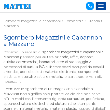
Sombero magazzini e capannoni
>
Lombardia
>
Brescia
>
Mazzano
Sgombero Magazzini e Capannoni
a
Mazzano
Offriamo un servizio di
sgombero magazzini e capannoni a
Mazzano
pensato per aiutare
aziende
,
uffici
,
depositi
,
attività commerciali
,
laboratori
,
aree di stoccaggio
e
possessori di
partita IVA
a liberare spazi occupati da
cespiti
aziendali
,
beni obsoleti
,
materiali elettronici
,
componenti
elettrici
,
materiali plastici e metallici
e attrezzature non più
necessarie.
Effettuare lo
sgombero di un magazzino aziendale a
Mazzano
non significa solo portare via ciò che non serve
più. In molti casi l’intervento riguarda
computer
,
periferiche
,
apparecchiature elettriche ed elettroniche
,
stampanti
,
scanner
,
materiali metallici
,
materiali plastici
, supporti digitali