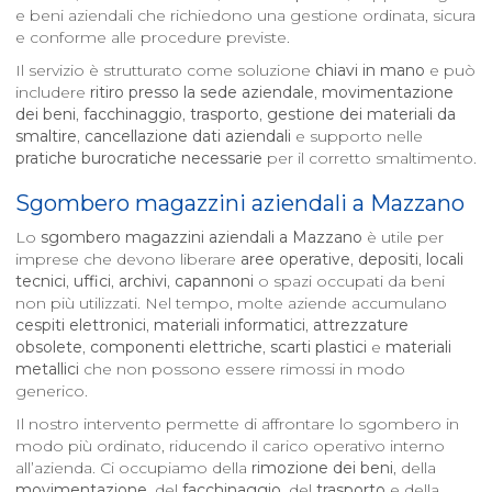
e beni aziendali che richiedono una gestione ordinata, sicura
e conforme alle procedure previste.
Il servizio è strutturato come soluzione
chiavi in mano
e può
includere
ritiro presso la sede aziendale
,
movimentazione
dei beni
,
facchinaggio
,
trasporto
,
gestione dei materiali da
smaltire
,
cancellazione dati aziendali
e supporto nelle
pratiche burocratiche necessarie
per il corretto smaltimento.
Sgombero magazzini aziendali a
Mazzano
Lo
sgombero magazzini aziendali a
Mazzano
è utile per
imprese che devono liberare
aree operative
,
depositi
,
locali
tecnici
,
uffici
,
archivi
,
capannoni
o spazi occupati da beni
non più utilizzati. Nel tempo, molte aziende accumulano
cespiti elettronici
,
materiali informatici
,
attrezzature
obsolete
,
componenti elettriche
,
scarti plastici
e
materiali
metallici
che non possono essere rimossi in modo
generico.
Il nostro intervento permette di affrontare lo sgombero in
modo più ordinato, riducendo il carico operativo interno
all’azienda. Ci occupiamo della
rimozione dei beni
, della
movimentazione
, del
facchinaggio
, del
trasporto
e della