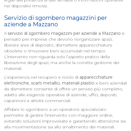
legati alla presenza di dati sensibili o informazioni operative
nei dispositivi rimossi.
Servizio di sgombero magazzini per
aziende a
Mazzano
Il
servizio di sgombero magazzini per aziende a
Mazzano
è
pensato per imprese che devono riorganizzare spazi,
liberare aree di deposito, dismettere apparecchiature
obsolete o rimuovere beni accumulati nel tempo.
L’intervento non riguarda solo l’aspetto pratico della
liberazione degli spazi, ma anche la corretta gestione dei
materiali.
L’esperienza nel recupero e riciclo di
apparecchiature
elettroniche
,
scarti metallici
,
materiali plastici
e beni aziendali
da dismettere consente di offrire un servizio più completo,
adatto alle esigenze operative di aziende, uffici, depositi,
capannoni e attività commerciali.
Affidare lo sgombero a un operatore specializzato
permette di gestire l’intervento con maggiore ordine,
evitando soluzioni improvvisate e garantendo attenzione sia
alla movimentazione sia allo smaltimento dei materiali.