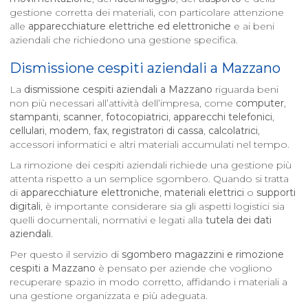
gestione corretta dei materiali, con particolare attenzione
alle
apparecchiature elettriche ed elettroniche
e ai beni
aziendali che richiedono una gestione specifica.
Dismissione cespiti aziendali a
Mazzano
La
dismissione cespiti aziendali a
Mazzano
riguarda beni
non più necessari all’attività dell’impresa, come
computer
,
stampanti
,
scanner
,
fotocopiatrici
,
apparecchi telefonici
,
cellulari
,
modem
,
fax
,
registratori di cassa
,
calcolatrici
,
accessori informatici e altri materiali accumulati nel tempo.
La rimozione dei cespiti aziendali richiede una gestione più
attenta rispetto a un semplice sgombero. Quando si tratta
di
apparecchiature elettroniche
,
materiali elettrici
o
supporti
digitali
, è importante considerare sia gli aspetti logistici sia
quelli documentali, normativi e legati alla
tutela dei dati
aziendali
.
Per questo il servizio di
sgombero magazzini e rimozione
cespiti a
Mazzano
è pensato per aziende che vogliono
recuperare spazio in modo corretto, affidando i materiali a
una gestione organizzata e più adeguata.