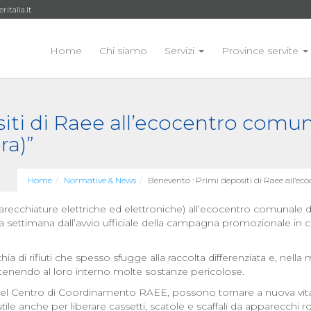
talia.it
Home
Chi siamo
Servizi
Province servite
ti di Raee all’ecocentro comuna
ra)”
Home
Normative & News
Benevento : Primi depositi di Raee all’ec
 apparecchiature elettriche ed elettroniche) all’ecocentro comunale
settimana dall’avvio ufficiale della campagna promozionale in 
hia di rifiuti che spesso sfugge alla raccolta differenziata e, nella mi
tenendo al loro interno molte sostanze pericolose.
 del Centro di Coordinamento RAEE, possono tornare a nuova vita. N
utile anche per liberare cassetti, scatole e scaffali da apparecchi rott