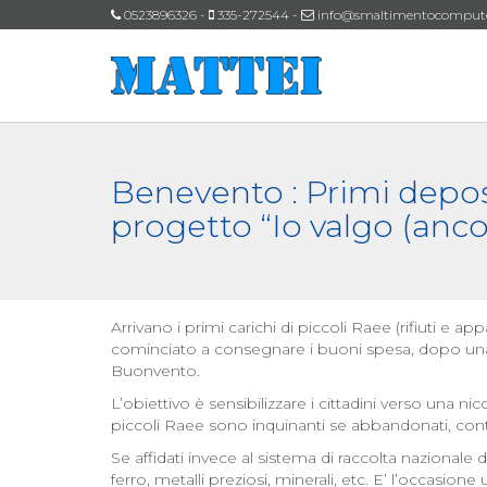
0523896326 -
335-272544 -
info@smaltimentocomputeri
Benevento : Primi deposi
progetto “Io valgo (anco
Arrivano i primi carichi di piccoli Raee (rifiuti e
cominciato a consegnare i buoni spesa, dopo una 
Buonvento.
L’obiettivo è sensibilizzare i cittadini verso una nicc
piccoli Raee sono inquinanti se abbandonati, con
Se affidati invece al sistema di raccolta nazionale
ferro, metalli preziosi, minerali, etc. E’ l’occasione 