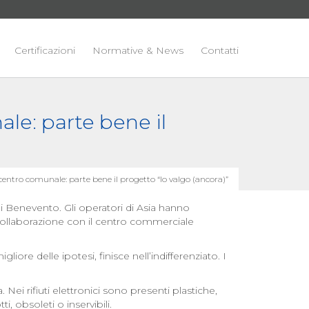
Certificazioni
Normative & News
Contatti
le: parte bene il
ocentro comunale: parte bene il progetto “Io valgo (ancora)”
 di Benevento. Gli operatori di Asia hanno
collaborazione con il centro commerciale
gliore delle ipotesi, finisce nell’indifferenziato. I
ei rifiuti elettronici sono presenti plastiche,
i, obsoleti o inservibili.