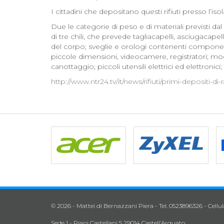
I cittadini che depositano questi rifiuti presso l
Due le categorie di peso e di materiali previsti da
di tre chili, che prevede tagliacapelli, asciugacapell
del corpo; sveglie e orologi contenenti componenti el
piccole dimensioni, videocamere, registratori; mod
canottaggio; piccoli utensili elettrici ed elettronici; c
http://www.ntr24.tv/it/news/rifiuti/primi-depositi
© 2026 - Mattei di Bernazzani Piera - Tel. 0523896326 - Cellu
Sede 1 - Piani Castellani 5 29014 Castell'Arquato