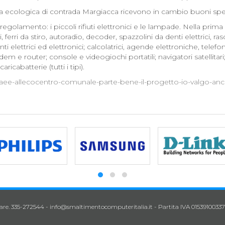
’isola ecologica di contrada Margiacca ricevono in cambio buoni sp
l regolamento: i piccoli rifiuti elettronici e le lampade. Nella pri
i, ferri da stiro, autoradio, decoder, spazzolini da denti elettrici, r
ettrici ed elettronici; calcolatrici, agende elettroniche, telefoni ce
em e router; console e videogiochi portatili; navigatori satellita
aricabatterie (tutti i tipi).
-di-raee-allecocentro-comunale-parte-bene-il-progetto-io-valgo-an
lare. 335-272544 -
info@smaltimentocomputeritalia.it
- Partita IVA 01539100337