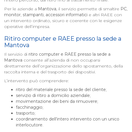
l’intero percorso, dal ritiro fino al trattamento finale.
Per le aziende a
Mantova
, il servizio permette di smaltire
PC
,
monitor
,
stampanti
,
accessori informatici
e altri RAEE con
un intervento ordinato, sicuro e coerente con le esigenze
operative dell’impresa.
Ritiro computer e RAEE presso la sede a
Mantova
Il servizio di
ritiro computer e RAEE presso la sede a
Mantova
consente all’azienda di non occuparsi
direttamente dell’organizzazione dello spostamento, della
raccolta interna e del trasporto dei dispositivi.
L’intervento può comprendere:
ritiro del materiale presso la sede del cliente
;
servizio di ritiro a domicilio aziendale
;
movimentazione dei beni da rimuovere
;
facchinaggio
;
trasporto
;
coordinamento dell’intero intervento con un unico
interlocutore
.