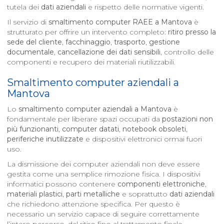
tutela dei
dati aziendali
e rispetto delle normative vigenti.
Il servizio di
smaltimento computer RAEE a
Mantova
è
strutturato per offrire un intervento completo:
ritiro presso la
sede del cliente
,
facchinaggio
,
trasporto
,
gestione
documentale
,
cancellazione dei dati sensibili
, controllo delle
componenti e recupero dei materiali riutilizzabili.
Smaltimento computer aziendali a
Mantova
Lo
smaltimento computer aziendali a
Mantova
è
fondamentale per liberare spazi occupati da
postazioni non
più funzionanti
,
computer datati
,
notebook obsoleti
,
periferiche inutilizzate
e dispositivi elettronici ormai fuori
uso.
La dismissione dei computer aziendali non deve essere
gestita come una semplice rimozione fisica. I dispositivi
informatici possono contenere
componenti elettroniche
,
materiali plastici
,
parti metalliche
e soprattutto
dati aziendali
che richiedono attenzione specifica. Per questo è
necessario un servizio capace di seguire correttamente