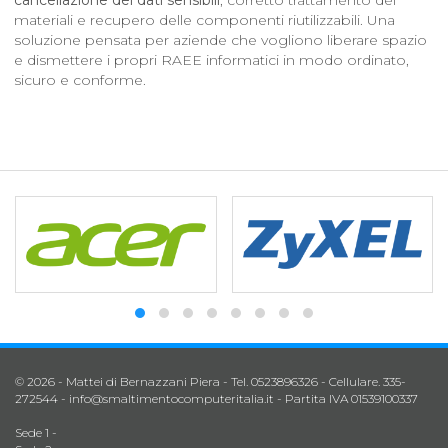
cancellazione dei dati sensibili
, corretto trattamento dei
materiali e recupero delle componenti riutilizzabili. Una
soluzione pensata per aziende che vogliono liberare spazio
e dismettere i propri RAEE informatici in modo ordinato,
sicuro e conforme.
© 2026 - Mattei di Bernazzani Piera - Tel. 0523896326 - Cellulare. 335-
272544 -
info@smaltimentocomputeritalia.it
- Partita IVA 01539100337
Sede 1 -